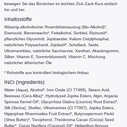
bewegen Sie das Bürstchen im leichten Zick-Zack-Kurs einfach
hin und her.
Inhaltsstoffe
Wässrig-alkoholischer Rosenblütenauszug (Bio-Alkohol)*,
Eisenoxid, Bienenwachs*, Fettalkohol, Sorbitol, Rizinusöl*,
pflanzliches Glycerinöl, Jojobaester, Kalium Cetylphosphat,
natürliches Polysacharid, Jojobaöl*, Schellack, Seide,
Ultramarinblau, natürliche Saccharose, Xanthan, Akaziengummi,
Silber, Vitamin E, Sonnenblumenöl, Vitamin C, Mischung
natürlicher ätherischer Öle
* Rohstoffe aus kontrolliert biologischem Anbau
INCI (Ingredients)
Water (Aqua), Alcohol*, Iron Oxide (CI 77499), Stearic Acid,
Beeswax (Cera Alba)*, Hydrolyzed Jojoba Esters, Algin, Argania
Spinosa Kernel Oil*, Glycyrrhiza Glabra (Licorice) Root Extract*,
Silk (Serica), Shellac, Ultramarines (CI 77007), Jojoba Esters,
Hippophae Rhamnoides Fruit Extract*, Butyrospermum Parkii
(Shea Butter)*, Tocopherol, Theobroma Cacao (Cocoa) Seed
Butter*, Cocos Nucifera (Coconut) Oil*, Helianthus Annuus