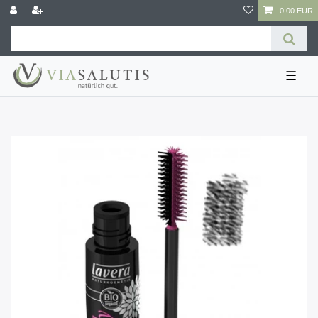
0,00 EUR
☰