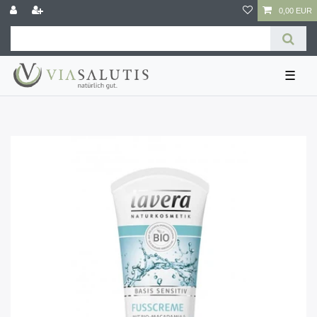
0,00 EUR
☰