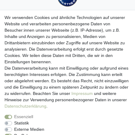
Wir verwenden Cookies und ähnliche Technologien auf unserer
Website und verarbeiten personenbezogene Daten von
Besucher:innen unserer Webseite (z.B. IP-Adresse), um z.B.
Kundenservice
Inhalte und Anzeigen zu personalisieren, Medien von
Drittanbietern einzubinden oder Zugriffe auf unsere Website zu
Hotline: 07452 - 847 162 0
analysieren. Die Datenverarbeitung erfolgt erst durch gesetzte
Kontakt
Cookies. Wir teilen diese Daten mit Dritten, die wir in den
Anmelden
Einstellungen benennen.
Registrieren
Die Datenverarbeitung kann mit Einwilligung oder aufgrund eines
Newsletter
berechtigten Interesses erfolgen. Die Zustimmung kann erteilt
Versand & Lieferung
oder abgelehnt werden. Es besteht das Recht, nicht einzuwilligen
Zahlungsarten
und die Einwilligung zu einem späteren Zeitpunkt zu ändern oder
viasalutis
zu widerrufen. Beachten Sie unser
Impressum
und weitere
Mehr zu viasalutis
Hinweise zur Verwendung personenbezogener Daten in unserer
Beratungscenter Haut
Daten­schutz­erklärung
.
Beratungscenter Haar
Essenziell
News
Statistik
Beliebte Produkte (Top 20)
Externe Medien