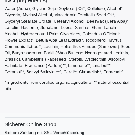
INCI (Ingredients)
Water (Aqua), Glycine Soja (Soybean) Oil*, Cellulose, Alcohol*,
Glycerin, Myristyl Alcohol, Macadamia Ternifolia Seed Oil*,
Glyceryl Stearate Citrate, Cetearyl Alcohol, Beeswax (Cera Alba)*,
Lanolin, Hectorite, Squalane, Loess, Xanthan Gum, Lanolin
Alcohol, Hydrogenated Palm Glycerides, Calendula Officinalis
Flower Extract*, Betula Alba Leaf Extract*, Tocopherol, Myrtus
Communis Extract*, Lecithin, Helianthus Annuus (Sunflower) Seed
Oil, Butyrospermum Parkii (Shea Butter)*, Hydrogenated Lecithin,
Brassica Campestris (Rapeseed) Sterols, Lysolecithin, Ascorbyl
Palmitate, Fragrance (Parfum)**, Limonene**, Linalool**,
Geraniol**, Benzyl Salicylate**, Citral**, Citronellol**, Farnesol**
* ingredients from certified organic agriculture, ** natural essential
oils
Sicherer Online-Shop
Sichere Zahlung mit SSL-Verschlüsselung