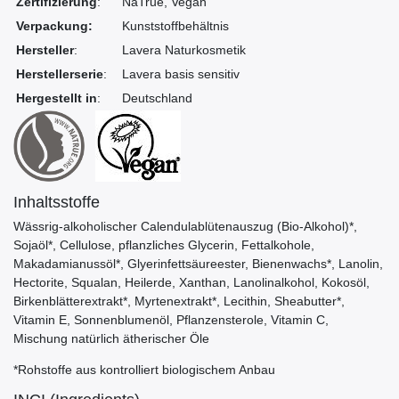
Zertifizierung
:
NaTrue, Vegan
Verpackung:
Kunststoffbehältnis
Hersteller
:
Lavera Naturkosmetik
Herstellerserie
:
Lavera basis sensitiv
Hergestellt in
:
Deutschland
Inhaltsstoffe
Wässrig-alkoholischer Calendulablütenauszug (Bio-Alkohol)*,
Sojaöl*, Cellulose, pflanzliches Glycerin, Fettalkohole,
Makadamianussöl*, Glyerinfettsäureester, Bienenwachs*, Lanolin,
Hectorite, Squalan, Heilerde, Xanthan, Lanolinalkohol, Kokosöl,
Birkenblätterextrakt*, Myrtenextrakt*, Lecithin, Sheabutter*,
Vitamin E, Sonnenblumenöl, Pflanzensterole, Vitamin C,
Mischung natürlich ätherischer Öle
*Rohstoffe aus kontrolliert biologischem Anbau