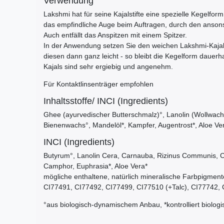
Verwendung
Lakshmi hat für seine Kajalstifte eine spezielle Kegelfor
das empfindliche Auge beim Auftragen, durch den ansonst
Auch entfällt das Anspitzen mit einem Spitzer.
In der Anwendung setzen Sie den weichen Lakshmi-Kajals
diesen dann ganz leicht - so bleibt die Kegelform dauerha
Kajals sind sehr ergiebig und angenehm.
Für Kontaktlinsenträger empfohlen
Inhaltsstoffe/ INCI (Ingredients)
Ghee (ayurvedischer Butterschmalz)°, Lanolin (Wollwach
Bienenwachs°, Mandelöl*, Kampfer, Augentrost*, Aloe Ve
INCI (Ingredients)
Butyrum°, Lanolin Cera, Carnauba, Rizinus Communis, Co
Camphor, Euphrasia*, Aloe Vera*
mögliche enthaltene, natürlich mineralische Farbpigmen
CI77491, CI77492, CI77499, CI77510 (+Talc), CI77742, CI
°aus biologisch-dynamischem Anbau, *kontrolliert biolog