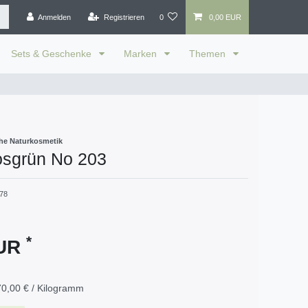
Anmelden
Registrieren
0
0,00 EUR
Sets & Geschenke
Marken
Themen
he Naturkosmetik
osgrün No 203
78
*
EUR
0,00 € / Kilogramm