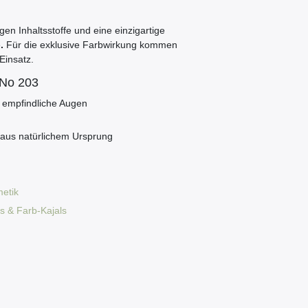
en Inhaltsstoffe und eine einzigartige
e
.
Für die exklusive Farbwirkung kommen
Einsatz.
 No 203
 empfindliche Augen
 aus natürlichem Ursprung
etik
s & Farb-Kajals