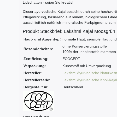
Lidschatten - seien Sie kreativ!
Dieser ayurvedische Kajal besticht durch seine hochwertig
Pflegewirkung, basierend auf reinem, biologischem Ghe
ausschließlich natürlich-mineralische Farbpigmente zum 
Produkt Steckbrief: Lakshmi Kajal Moosgrün
Haut- und Augentyp:
normale Haut, sensible Haut und
ohne Konservierungsstoffe
Besonderheiten:
100% der Inhaltsstoffe stammen
Zertifizierung:
ECOCERT
Verpackung:
Kunststoff mit Umverpackung
Hersteller:
Lakshmi Ayurvedische Naturkosm
Herstellerserie:
Lakshmi Ayurvedische Khol-Kajal
Hergestellt in:
Deutschland