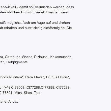
m entwickelt - damit soll vermieden werden, dass
en üblichen Holzstift, verletzt werden kann.
tift möglichst flach am Auge auf und drehen
ft erhalten und nutzt sich gleichförmig ab. Die
s), Carnauba-Wachs, Rizinusöl, Kokosnussöl*,
ra*, Farbpigmente
cos Nucifera*, Cera Flava°, Prunus Dulcis*,
te: (+/-) CI77007, CI77268,CI77288, CI77289,
77891, Mica, Silica, Talc
ischer Anbau