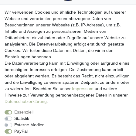
Wir verwenden Cookies und ähnliche Technologien auf unserer
Website und verarbeiten personenbezogene Daten von
Besucher:innen unserer Webseite (z.B. IP-Adresse), um z.B.
Kundenservice
Inhalte und Anzeigen zu personalisieren, Medien von
Drittanbietern einzubinden oder Zugriffe auf unsere Website zu
Hotline: 07452 - 847 162 0
analysieren. Die Datenverarbeitung erfolgt erst durch gesetzte
Kontakt
Cookies. Wir teilen diese Daten mit Dritten, die wir in den
Anmelden
Einstellungen benennen.
Registrieren
Die Datenverarbeitung kann mit Einwilligung oder aufgrund eines
Newsletter
berechtigten Interesses erfolgen. Die Zustimmung kann erteilt
Versand & Lieferung
oder abgelehnt werden. Es besteht das Recht, nicht einzuwilligen
Zahlungsarten
und die Einwilligung zu einem späteren Zeitpunkt zu ändern oder
viasalutis
zu widerrufen. Beachten Sie unser
Impressum
und weitere
Mehr zu viasalutis
Hinweise zur Verwendung personenbezogener Daten in unserer
Beratungscenter Haut
Daten­schutz­erklärung
.
Beratungscenter Haar
Essenziell
News
Statistik
Beliebte Produkte (Top 20)
Externe Medien
PayPal