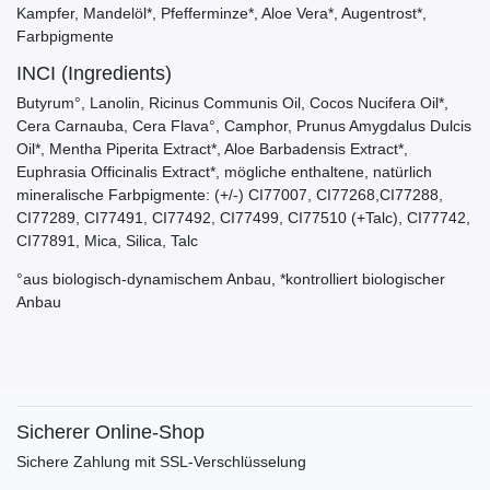
Kampfer, Mandelöl*, Pfefferminze*, Aloe Vera*, Augentrost*,
Farbpigmente
INCI (Ingredients)
Butyrum°, Lanolin, Ricinus Communis Oil, Cocos Nucifera Oil*,
Cera Carnauba, Cera Flava°, Camphor, Prunus Amygdalus Dulcis
Oil*, Mentha Piperita Extract*, Aloe Barbadensis Extract*,
Euphrasia Officinalis Extract*, mögliche enthaltene, natürlich
mineralische Farbpigmente: (+/-) CI77007, CI77268,CI77288,
CI77289, CI77491, CI77492, CI77499, CI77510 (+Talc), CI77742,
CI77891, Mica, Silica, Talc
°aus biologisch-dynamischem Anbau, *kontrolliert biologischer
Anbau
Sicherer Online-Shop
Sichere Zahlung mit SSL-Verschlüsselung