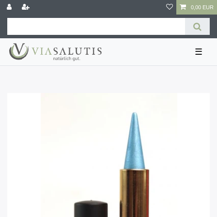
0,00 EUR
☰