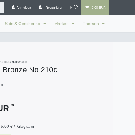
Anmelden
Registrieren
0
0,00 EUR
Sets & Geschenke
Marken
Themen
he Naturkosmetik
d Bronze No 210c
91
*
EUR
5,00 € / Kilogramm