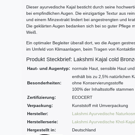
Dieser ayurvedische Kajal besticht durch seine hochwerti
bei empfindlichen Augen. Die einzigartige Textur aus re
und einem Minzextrakt lindert bei angestrengten und kr
Die geklärten Augen bedanken sich bei so guter Pflege 
Weiß.
Ein optimaler Begleiter überall dort, wo die Augen gestr
im Umfeld von Klimaanlagen, beim Tragen von Kontaktlin
Produkt Steckbrief: Lakshmi Kajal cold Bron
Haut- und Augentyp:
normale Haut, sensible Haut und
enthält bis zu 2,5% natürlichen 
Besonderheiten:
ohne Konservierungsstoffe
100% der Inhaltsstoffe stammen
Zertifizierung:
ECOCERT
Verpackung:
Kunststoff mit Umverpackung
Hersteller:
Lakshmi Ayurvedische Naturkosm
Herstellerserie:
Lakshmi Ayurvedische Khol-Kajal
Hergestellt in:
Deutschland