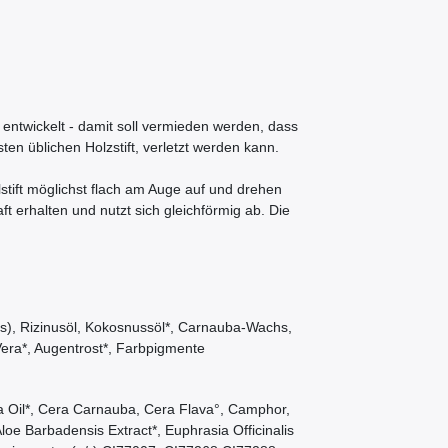
m entwickelt - damit soll vermieden werden, dass
en üblichen Holzstift, verletzt werden kann.
tift möglichst flach am Auge auf und drehen
ft erhalten und nutzt sich gleichförmig ab. Die
s), Rizinusöl, Kokosnussöl*, Carnauba-Wachs,
Vera*, Augentrost*, Farbpigmente
a Oil*, Cera Carnauba, Cera Flava°, Camphor,
loe Barbadensis Extract*, Euphrasia Officinalis