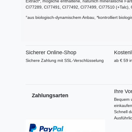
Extract*, mögliche enthaltene, natürlich mineralische F
CI77289, CI77491, CI77492, CI77499, CI77510 (+Talc), C
°aus biologisch-dynamischem Anbau, *kontrolliert biolog
Sicherer Online-Shop
Kosten
Sichere Zahlung mit SSL-Verschlüsselung
ab € 59 i
Ihre Vor
Zahlungsarten
Bequem u
einkaufe
Schnell d
Ausführli