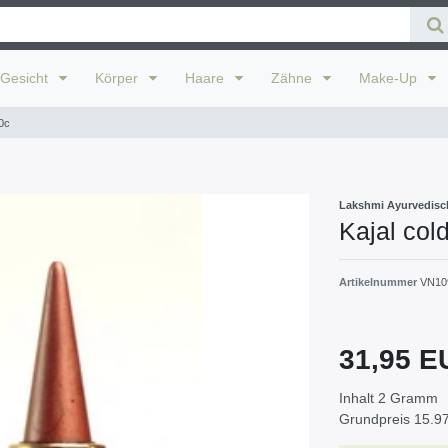
Gesicht
Körper
Haare
Zähne
Make-Up
0c
Lakshmi Ayurvedisc
Kajal col
Artikelnummer
VN10
31,95 
Inhalt
2
Gramm
Grundpreis
15.97