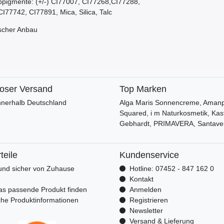
arbpigmente: (+/-) CI77007, CI77268,CI77288,
I77742, CI77891, Mica, Silica, Talc
ischer Anbau
loser Versand
Top Marken
nnerhalb Deutschland
Alga Maris Sonnencreme, Amanpr
Squared, i m Naturkosmetik, Kas
Gebhardt, PRIMAVERA, Santave
teile
Kundenservice
nd sicher von Zuhause
Hotline: 07452 - 847 162 0
n
Kontakt
as passende Produkt finden
Anmelden
che Produktinformationen
Registrieren
Newsletter
Versand & Lieferung