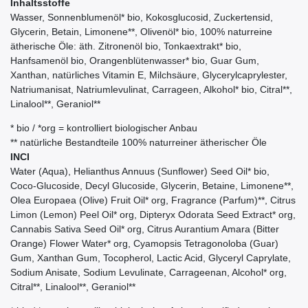
Inhaltsstoffe
Wasser, Sonnenblumenöl* bio, Kokosglucosid, Zuckertensid,
Glycerin, Betain, Limonene**, Olivenöl* bio, 100% naturreine
ätherische Öle: äth. Zitronenöl bio, Tonkaextrakt* bio,
Hanfsamenöl bio, Orangenblütenwasser* bio, Guar Gum,
Xanthan, natürliches Vitamin E, Milchsäure, Glycerylcaprylester,
Natriumanisat, Natriumlevulinat, Carrageen, Alkohol* bio, Citral**,
Linalool**, Geraniol**
* bio / *org = kontrolliert biologischer Anbau
** natürliche Bestandteile 100% naturreiner ätherischer Öle
INCI
Water (Aqua), Helianthus Annuus (Sunflower) Seed Oil* bio,
Coco-Glucoside, Decyl Glucoside, Glycerin, Betaine, Limonene**,
Olea Europaea (Olive) Fruit Oil* org, Fragrance (Parfum)**, Citrus
Limon (Lemon) Peel Oil* org, Dipteryx Odorata Seed Extract* org,
Cannabis Sativa Seed Oil* org, Citrus Aurantium Amara (Bitter
Orange) Flower Water* org, Cyamopsis Tetragonoloba (Guar)
Gum, Xanthan Gum, Tocopherol, Lactic Acid, Glyceryl Caprylate,
Sodium Anisate, Sodium Levulinate, Carrageenan, Alcohol* org,
Citral**, Linalool**, Geraniol**