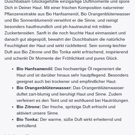
Duschbalsam Glücksgefühle einzigartige Duftmomente und spüre
Dich in Deiner Haut. Mit einer frischen Komposition naturreiner
Pflanzenextrakte aus Bio Hanfsamenöl, Bio Orangenblütenwasser
und Bio Sonnenblumenöl verwöhnt er die Sinne, und reinigt
besonders hautfreundlich und ph-hautneutral mit milden
Zuckertensiden. Sanft in die noch feuchte Haut einmassiert und
danach gut abgespült, bewahrt der Duschbalsam die natürliche
Feuchtigkeit der Haut und wirkt rückfettend. Sein sonnig-leichter
Duft aus Bio Zitrone und Bio Tonka wirkt erfrischend, inspirierend
und schenkt Dir Momente der Fröhlichkeit und pures Glück.
Bio Hanfsamenöl:
Das hochwertige Öl regeneriert die
Haut und ist darüber hinaus sehr hautpflegend. Besonders
geeignet auch bei trockener und empfindlicher Haut.
Bio Orangenblütenwasser:
Das Orangenblütenwasser
duftet zart-blumig und beruhigt Haut und Sinne. Zudem
verfeinert es den Teint und ist wohltuend bei Hautrötungen.
Bio Zitrone:
Der frische, spritzige Duft erfrischt und
aktiviert unsere Sinne.
Bio Tonka:
Der warme, süße Duft wirkt erheiternd und
einhüllend.