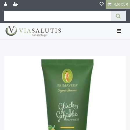
0,00 EUR
☰