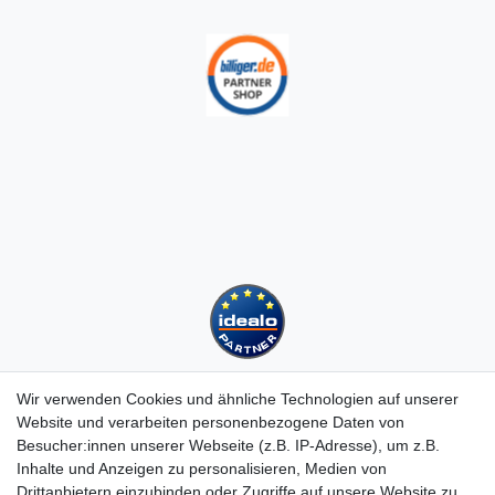
Wir verwenden Cookies und ähnliche Technologien auf unserer
Website und verarbeiten personenbezogene Daten von
Besucher:innen unserer Webseite (z.B. IP-Adresse), um z.B.
Kundenservice
Inhalte und Anzeigen zu personalisieren, Medien von
Drittanbietern einzubinden oder Zugriffe auf unsere Website zu
Hotline: 07452 - 847 162 0