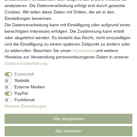
analysieren. Die Datenverarbeitung erfolgt erst durch gesetzte
Kontakt
Cookies. Wir teilen diese Daten mit Dritten, die wir in den
Anmelden
Einstellungen benennen.
Registrieren
Die Datenverarbeitung kann mit Einwilligung oder aufgrund eines
Newsletter
berechtigten Interesses erfolgen. Die Zustimmung kann erteilt
Versand & Lieferung
oder abgelehnt werden. Es besteht das Recht, nicht einzuwilligen
Zahlungsarten
und die Einwilligung zu einem späteren Zeitpunkt zu ändern oder
viasalutis
zu widerrufen. Beachten Sie unser
Impressum
und weitere
Mehr zu viasalutis
Hinweise zur Verwendung personenbezogener Daten in unserer
Beratungscenter Haut
Daten­schutz­erklärung
.
Beratungscenter Haar
Essenziell
News
Statistik
Beliebte Produkte (Top 20)
Externe Medien
PayPal
Funktional
Weitere Einstellungen
Impressum
Daten­schutz­erklärung
AGB
Alle akzeptieren
Widerrufs­recht
Kontakt
Alle ablehnen