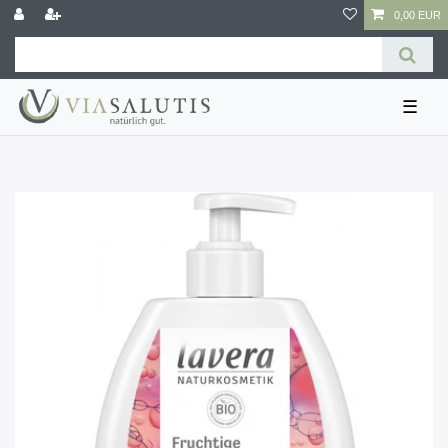
0,00 EUR
☰