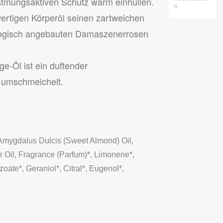
atmungsaktiven Schutz warm einhüllen.
n
rtigen Körperöl seinen zartweichen
iologisch angebauten Damaszenerrosen
-Öl ist ein duftender
 umschmeichelt.
 Amygdalus Dulcis (Sweet Almond) Oil,
Oil, Fragrance (Parfum)*, Limonene*,
zoate*, Geraniol*, Citral*, Eugenol*,