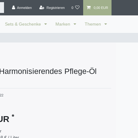
Anmelden
Registrieren
0
0,00 EUR
Sets & Geschenke
Marken
Themen
Harmonisierendes Pflege-Öl
22
*
EUR
er
8 € / Liter