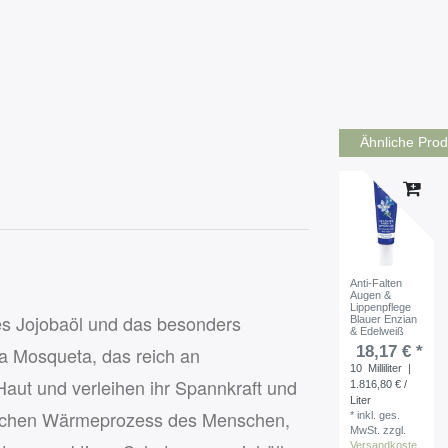
Ähnliche Prod
Anti-Falten
Augen &
Lippenpflege
es Jojobaöl und das besonders
Blauer Enzian
& Edelweiß
18,17 € *
a Mosqueta, das reich an
10
Milliliter
|
Haut und verleihen ihr Spannkraft und
1.816,80 € /
Liter
ürlichen Wärmeprozess des Menschen,
*
inkl. ges.
MwSt.
zzgl.
Versandkoste