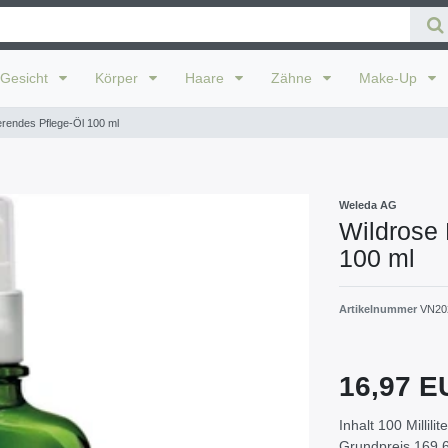
Gesicht
Körper
Haare
Zähne
Make-Up
erendes Pflege-Öl 100 ml
Weleda AG
Wildrose 
100 ml
Artikelnummer
VN20
16,97 
Inhalt
100
Millilit
Grundpreis
169,6