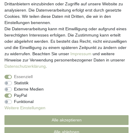
Drittanbietern einzubinden oder Zugriffe auf unsere Website zu
Hotline: 07452 - 847 162 0
analysieren. Die Datenverarbeitung erfolgt erst durch gesetzte
Kontakt
Cookies. Wir teilen diese Daten mit Dritten, die wir in den
Anmelden
Einstellungen benennen.
Registrieren
Die Datenverarbeitung kann mit Einwilligung oder aufgrund eines
Newsletter
berechtigten Interesses erfolgen. Die Zustimmung kann erteilt
Versand & Lieferung
oder abgelehnt werden. Es besteht das Recht, nicht einzuwilligen
Zahlungsarten
und die Einwilligung zu einem späteren Zeitpunkt zu ändern oder
viasalutis
zu widerrufen. Beachten Sie unser
Impressum
und weitere
Mehr zu viasalutis
Hinweise zur Verwendung personenbezogener Daten in unserer
Beratungscenter Haut
Daten­schutz­erklärung
.
Beratungscenter Haar
Essenziell
News
Statistik
Beliebte Produkte (Top 20)
Externe Medien
PayPal
Funktional
Weitere Einstellungen
Impressum
Daten­schutz­erklärung
AGB
Alle akzeptieren
Widerrufs­recht
Kontakt
Alle ablehnen