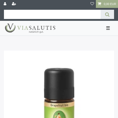
0,00 EUR
☰