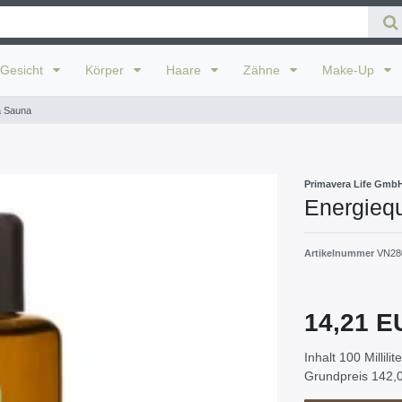
Gesicht
Körper
Haare
Zähne
Make-Up
a Sauna
Primavera Life Gmb
Energieq
Artikelnummer
VN28
14,21 
Inhalt
100
Millilit
Grundpreis
142,0