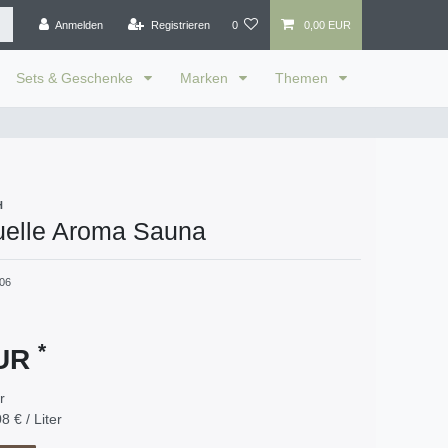
Anmelden
Registrieren
0
0,00 EUR
Sets & Geschenke
Marken
Themen
H
uelle Aroma Sauna
06
*
EUR
er
8 € / Liter