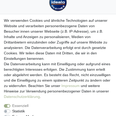
Wir verwenden Cookies und ähnliche Technologien auf unserer
Website und verarbeiten personenbezogene Daten von
Besucher:innen unserer Webseite (z.B. IP-Adresse), um z.B.
Kundenservice
Inhalte und Anzeigen zu personalisieren, Medien von
Drittanbietern einzubinden oder Zugriffe auf unsere Website zu
Hotline: 07452 - 847 162 0
analysieren. Die Datenverarbeitung erfolgt erst durch gesetzte
Kontakt
Cookies. Wir teilen diese Daten mit Dritten, die wir in den
Anmelden
Einstellungen benennen.
Registrieren
Die Datenverarbeitung kann mit Einwilligung oder aufgrund eines
Newsletter
berechtigten Interesses erfolgen. Die Zustimmung kann erteilt
Versand & Lieferung
oder abgelehnt werden. Es besteht das Recht, nicht einzuwilligen
Zahlungsarten
und die Einwilligung zu einem späteren Zeitpunkt zu ändern oder
viasalutis
zu widerrufen. Beachten Sie unser
Impressum
und weitere
Mehr zu viasalutis
Hinweise zur Verwendung personenbezogener Daten in unserer
Beratungscenter Haut
Daten­schutz­erklärung
.
Beratungscenter Haar
Essenziell
News
Statistik
Beliebte Produkte (Top 20)