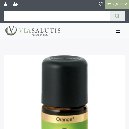
0,00 EUR
☰