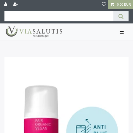
0,00 EUR
☰