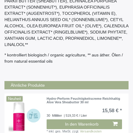
PARKII BUTTER (SHEABUTTER), ECHINACEA PURPUREA
EXTRACT* (SONNENHUT*), EUPHRASIA OFFICINALIS
EXTRACT* (AUGENTROST*), TOCOPHEROL (VITAMIN E),
HELIANTHUS ANNUUS SEED OIL* (SONNENBLUME*), CETYL
ALCOHOL, OLEA EUROPAEA FRUIT OIL* (OLIVE*), CALENDULA
OFFICINALIS EXTRACT* (RINGELBLUME*), SODIUM PHYTATE,
XANTHAN GUM, LACTIC ACID, PROPANEDIOL, LIMONENE**,
LINALOOL**
* kontrolliert biologisch / organic agriculture, ** aus äther. Ölen /
from natural essential oils
Ähnliche Produkte
Neuheit
Hydro-Perform Feuchtigkeitscreme Reichhaltig
Aloe Vera Sheabutter 30 ml
15,58 € *
30
Milliliter
| 519,33 € / Liter
In den Warenkorb
*
inkl. ges. MwSt.
zzgl.
Versandkosten