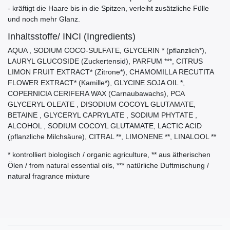
- kräftigt die Haare bis in die Spitzen, verleiht zusätzliche Fülle
und noch mehr Glanz.
Inhaltsstoffe/ INCI (Ingredients)
AQUA , SODIUM COCO-SULFATE, GLYCERIN * (pflanzlich*),
LAURYL GLUCOSIDE (Zuckertensid), PARFUM ***, CITRUS
LIMON FRUIT EXTRACT* (Zitrone*), CHAMOMILLA RECUTITA
FLOWER EXTRACT* (Kamille*), GLYCINE SOJA OIL *,
COPERNICIA CERIFERA WAX (Carnaubawachs), PCA
GLYCERYL OLEATE , DISODIUM COCOYL GLUTAMATE,
BETAINE , GLYCERYL CAPRYLATE , SODIUM PHYTATE ,
ALCOHOL , SODIUM COCOYL GLUTAMATE, LACTIC ACID
(pflanzliche Milchsäure), CITRAL **, LIMONENE **, LINALOOL **
* kontrolliert biologisch / organic agriculture, ** aus ätherischen
Ölen / from natural essential oils, *** natürliche Duftmischung /
natural fragrance mixture