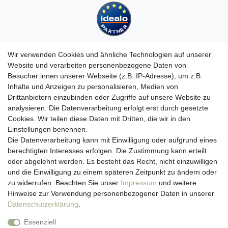
Wir verwenden Cookies und ähnliche Technologien auf unserer
Website und verarbeiten personenbezogene Daten von
Besucher:innen unserer Webseite (z.B. IP-Adresse), um z.B.
Kundenservice
Inhalte und Anzeigen zu personalisieren, Medien von
Drittanbietern einzubinden oder Zugriffe auf unsere Website zu
Hotline: 07452 - 847 162 0
analysieren. Die Datenverarbeitung erfolgt erst durch gesetzte
Kontakt
Cookies. Wir teilen diese Daten mit Dritten, die wir in den
Anmelden
Einstellungen benennen.
Registrieren
Die Datenverarbeitung kann mit Einwilligung oder aufgrund eines
Newsletter
berechtigten Interesses erfolgen. Die Zustimmung kann erteilt
Versand & Lieferung
oder abgelehnt werden. Es besteht das Recht, nicht einzuwilligen
Zahlungsarten
und die Einwilligung zu einem späteren Zeitpunkt zu ändern oder
viasalutis
zu widerrufen. Beachten Sie unser
Impressum
und weitere
Mehr zu viasalutis
Hinweise zur Verwendung personenbezogener Daten in unserer
Beratungscenter Haut
Daten­schutz­erklärung
.
Beratungscenter Haar
Essenziell
News