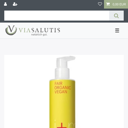
0,00 EUR
☰