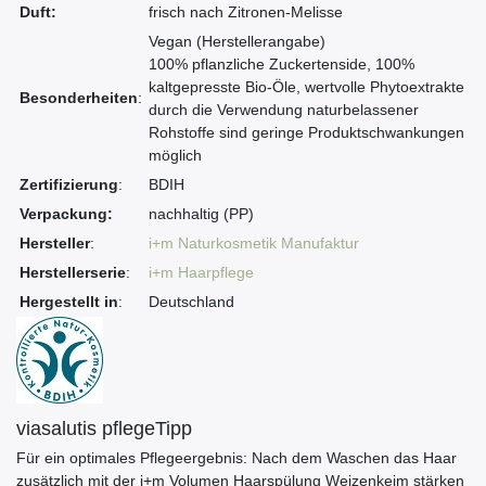
Duft:
frisch nach Zitronen-Melisse
Vegan (Herstellerangabe)
100% pflanzliche Zuckertenside, 100%
kaltgepresste Bio-Öle, wertvolle Phytoextrakte
Besonderheiten
:
durch die Verwendung naturbelassener
Rohstoffe sind geringe Produktschwankungen
möglich
Zertifizierung
:
BDIH
Verpackung:
nachhaltig (PP)
Hersteller
:
i+m Naturkosmetik Manufaktur
Herstellerserie
:
i+m Haarpflege
Hergestellt in
:
Deutschland
viasalutis pflegeTipp
Für ein optimales Pflegeergebnis: Nach dem Waschen das Haar
zusätzlich mit der i+m Volumen Haarspülung Weizenkeim stärken