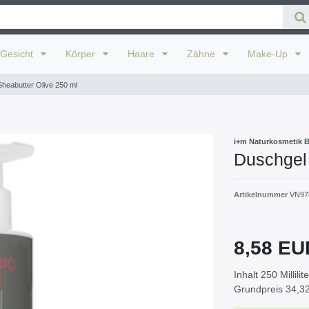
Gesicht
Körper
Haare
Zähne
Make-Up
Sheabutter Olive 250 ml
i+m Naturkosmetik 
Duschgel 
Artikelnummer
VN97
8,58 E
Inhalt
250
Millilit
Grundpreis
34,32