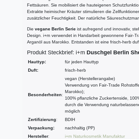
Fettsäuren. Sie mobilisiert die hauteigenen Schutzfunkti
Extrakte heimischer Kräuter stimulieren die Zellfunktione
zusätzlicher Feuchtigkeit. Der natürliche Säureschutzman
Die
vegane Berlin Serie
ist aufregend und innovativ, ste
Design. i+m verwendet in Handarbeit gewonnene Fair-Tr
Arganöl aus Marokko. Entstanden ist eine frisch-herb du
Produkt Steckbrief: i+m
Duschgel Berlin Sh
Hauttyp:
für jeden Hauttyp
Duft:
frisch-herb
vegan (Herstellerangabe)
Verwendung von Fair-Trade Rohstoff
Marokko);
Besonderheiten
:
100% pflanzliche Zuckertenside, 100%
durch die Verwendung naturbelassen
möglich
Zertifizierung
:
BDIH
Verpackung:
nachhaltig (PP)
Hersteller
:
i+m Naturkosmetik Manufaktur