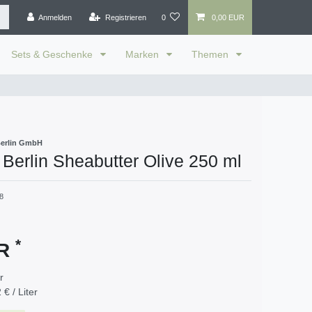
Anmelden
Registrieren
0
0,00 EUR
Sets & Geschenke
Marken
Themen
Berlin GmbH
Berlin Sheabutter Olive 250 ml
8
*
UR
er
 € / Liter