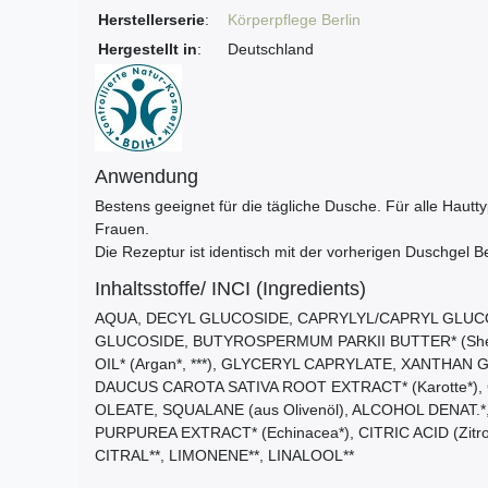
Herstellerserie
:
Körperpflege Berlin
Hergestellt in
:
Deutschland
Anwendung
Bestens geeignet für die tägliche Dusche. Für alle Haut
Frauen.
Die Rezeptur ist identisch mit der vorherigen Duschgel Be
Inhaltsstoffe/ INCI (Ingredients)
AQUA, DECYL GLUCOSIDE, CAPRYLYL/CAPRYL GLUC
GLUCOSIDE, BUTYROSPERMUM PARKII BUTTER* (Shea 
OIL* (Argan*, ***), GLYCERYL CAPRYLATE, XANTHAN G
DAUCUS CAROTA SATIVA ROOT EXTRACT* (Karotte*), G
OLEATE, SQUALANE (aus Olivenöl), ALCOHOL DENAT.
PURPUREA EXTRACT* (Echinacea*), CITRIC ACID (Zit
CITRAL**, LIMONENE**, LINALOOL**