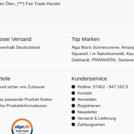
hen Ölen; (***) Fair Trade Handel
loser Versand
Top Marken
nnerhalb Deutschland
Alga Maris Sonnencreme, Amanpr
Squared, i m Naturkosmetik, Kas
Gebhardt, PRIMAVERA, Santave
teile
Kundenservice
nd sicher von Zuhause
Hotline: 07452 - 847 162 0
n
Kontakt
as passende Produkt finden
Anmelden
che Produktinformationen
Registrieren
Newsletter
Versand & Lieferung
Zahlungsarten