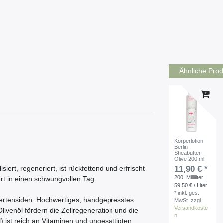
Ähnliche Prod
Körperlotion
Berlin
Sheabutter
Olive 200 ml
11,90 € *
lisiert, regeneriert, ist rückfettend und erfrischt
200
Milliliter
|
rt in einen schwungvollen Tag.
59,50 € / Liter
*
inkl. ges.
kertensiden. Hochwertiges, handgepresstes
MwSt.
zzgl.
Versandkoste
ivenöl fördern die Zellregeneration und die
n
) ist reich an Vitaminen und ungesättigten