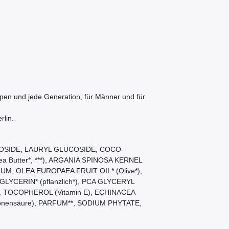
typen und jede Generation, für Männer und für
rlin.
OSIDE, LAURYL GLUCOSIDE, COCO-
Butter*, ***), ARGANIA SPINOSA KERNEL
UM, OLEA EUROPAEA FRUIT OIL* (Olive*),
LYCERIN* (pflanzlich*), PCA GLYCERYL
*, TOCOPHEROL (Vitamin E), ECHINACEA
ronensäure), PARFUM**, SODIUM PHYTATE,