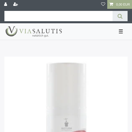
0,00 EUR
☰