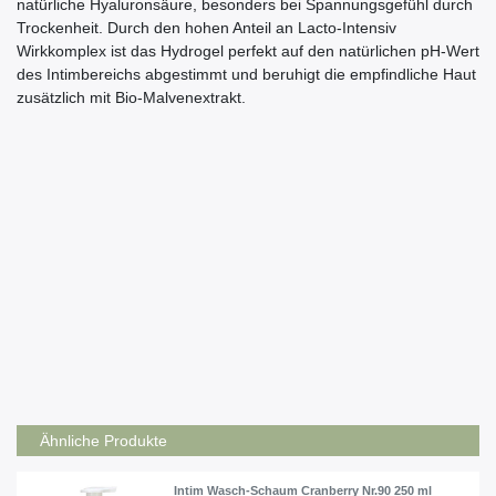
natürliche Hyaluronsäure, besonders bei Spannungsgefühl durch
Trockenheit. Durch den hohen Anteil an Lacto-Intensiv
Wirkkomplex ist das Hydrogel perfekt auf den natürlichen pH-Wert
des Intimbereichs abgestimmt und beruhigt die empfindliche Haut
zusätzlich mit Bio-Malvenextrakt.
Inhaltsstoffe
Wasser, Lacto-Intensiv Wirkkomplex*, mehrwertiger höherer
Alkohol**, Glycerin, Hyaluronsäure, Malvenblüten-Extrakt*,
Süßholzwurzel-Bestandteil, Methylheptylglycerin, Vitamin E,
Milchsäure
* aus kontrolliert biologischem Anbau ** aus pflanzlicher Herkunft
Kontrollierte Naturkosmetik: ohne synth. Duft- und Farbstoffe,
PEG und Paraffinöl
Ähnliche Produkte
Intim Wasch-Schaum Cranberry Nr.90 250 ml