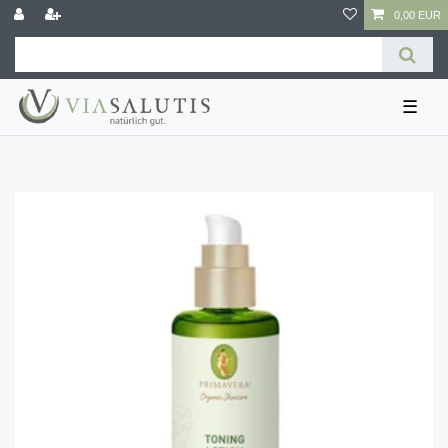
0,00 EUR
☰