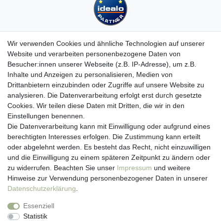
Wir verwenden Cookies und ähnliche Technologien auf unserer
Website und verarbeiten personenbezogene Daten von
Besucher:innen unserer Webseite (z.B. IP-Adresse), um z.B.
Kundenservice
Inhalte und Anzeigen zu personalisieren, Medien von
Drittanbietern einzubinden oder Zugriffe auf unsere Website zu
Hotline: 07452 - 847 162 0
analysieren. Die Datenverarbeitung erfolgt erst durch gesetzte
Kontakt
Cookies. Wir teilen diese Daten mit Dritten, die wir in den
Anmelden
Einstellungen benennen.
Registrieren
Die Datenverarbeitung kann mit Einwilligung oder aufgrund eines
Newsletter
berechtigten Interesses erfolgen. Die Zustimmung kann erteilt
Versand & Lieferung
oder abgelehnt werden. Es besteht das Recht, nicht einzuwilligen
Zahlungsarten
und die Einwilligung zu einem späteren Zeitpunkt zu ändern oder
viasalutis
zu widerrufen. Beachten Sie unser
Impressum
und weitere
Mehr zu viasalutis
Hinweise zur Verwendung personenbezogener Daten in unserer
Beratungscenter Haut
Daten­schutz­erklärung
.
Beratungscenter Haar
Essenziell
News
Statistik
Beliebte Produkte (Top 20)