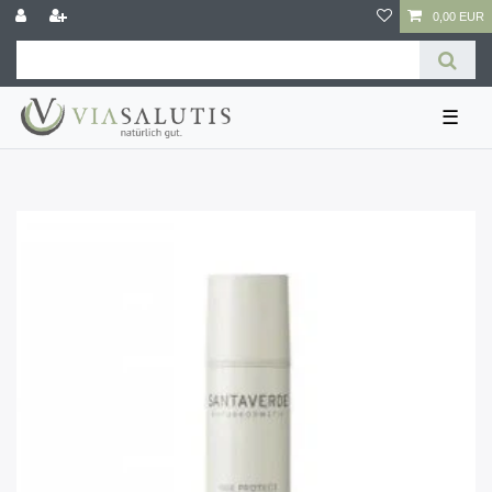
0,00 EUR
☰