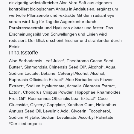
einzigartig wirkstoffreicher Aloe Vera Saft aus eigenem
kontrolliert biologischem Anbau in Andalusien, ergänzt um
wertvolle Pflanzenöle und -extrakte.Mit dem radiant eye
serum wird Tag für Tag die Augenkontur durch
Parakresseextrakt und Hyaluron glatter und fester. Das
Erscheinungsbild von Schwellungen und Linien wird
reduziert. Der Blick erscheint frischer und strahlender durch
Ectoin.
Inhaltsstoffe
Aloe Barbadensis Leaf Juice*, Theobroma Cacao Seed
Butter*, Simmondsia Chinensis Seed Oil*, Alcohol*, Aqua,
Sodium Lactate, Betaine, Cetearyl Alcohol, Alcohol,
Euphrasia Officinalis Extract*, Aloe Barbadensis Flower
Extract*, Sodium Hyaluronate, Acmella Oleracea Extract,
Ectoin, Chondrus Crispus Powder, Hippophae Rhamnoides
Fruit Oil*, Rosmarinus Officinalis Leaf Extract*, Coco-
Glucoside, Glyceryl Caprylate, Xanthan Gum, Helianthus
Annuus Seed Oil, Levulinic Acid, Glycerin, Tocopherol,
Sodium Phytate, Sodium Levulinate, Ascorbyl Palmitate.
*Certified organic