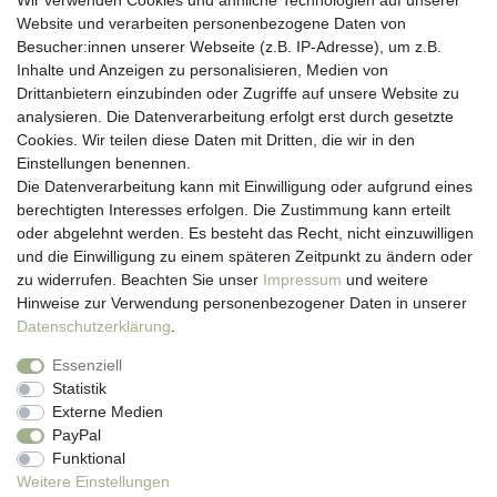
Wir verwenden Cookies und ähnliche Technologien auf unserer
Website und verarbeiten personenbezogene Daten von
Besucher:innen unserer Webseite (z.B. IP-Adresse), um z.B.
Kundenservice
Inhalte und Anzeigen zu personalisieren, Medien von
Drittanbietern einzubinden oder Zugriffe auf unsere Website zu
Hotline: 07452 - 847 162 0
analysieren. Die Datenverarbeitung erfolgt erst durch gesetzte
Kontakt
Cookies. Wir teilen diese Daten mit Dritten, die wir in den
Anmelden
Einstellungen benennen.
Registrieren
Die Datenverarbeitung kann mit Einwilligung oder aufgrund eines
Newsletter
berechtigten Interesses erfolgen. Die Zustimmung kann erteilt
Versand & Lieferung
oder abgelehnt werden. Es besteht das Recht, nicht einzuwilligen
Zahlungsarten
und die Einwilligung zu einem späteren Zeitpunkt zu ändern oder
viasalutis
zu widerrufen. Beachten Sie unser
Impressum
und weitere
Mehr zu viasalutis
Hinweise zur Verwendung personenbezogener Daten in unserer
Beratungscenter Haut
Daten­schutz­erklärung
.
Beratungscenter Haar
Essenziell
News
Statistik
Beliebte Produkte (Top 20)
Externe Medien
PayPal
Funktional
Weitere Einstellungen
Impressum
Daten­schutz­erklärung
AGB