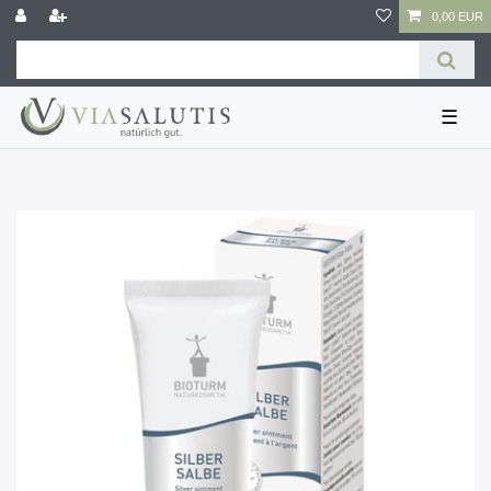
0,00 EUR
☰