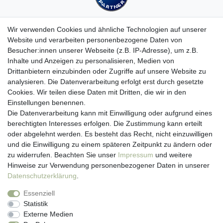
Wir verwenden Cookies und ähnliche Technologien auf unserer
Website und verarbeiten personenbezogene Daten von
Besucher:innen unserer Webseite (z.B. IP-Adresse), um z.B.
Kundenservice
Inhalte und Anzeigen zu personalisieren, Medien von
Drittanbietern einzubinden oder Zugriffe auf unsere Website zu
Hotline: 07452 - 847 162 0
analysieren. Die Datenverarbeitung erfolgt erst durch gesetzte
Kontakt
Cookies. Wir teilen diese Daten mit Dritten, die wir in den
Anmelden
Einstellungen benennen.
Registrieren
Die Datenverarbeitung kann mit Einwilligung oder aufgrund eines
Newsletter
berechtigten Interesses erfolgen. Die Zustimmung kann erteilt
Versand & Lieferung
oder abgelehnt werden. Es besteht das Recht, nicht einzuwilligen
Zahlungsarten
und die Einwilligung zu einem späteren Zeitpunkt zu ändern oder
viasalutis
zu widerrufen. Beachten Sie unser
Impressum
und weitere
Mehr zu viasalutis
Hinweise zur Verwendung personenbezogener Daten in unserer
Beratungscenter Haut
Daten­schutz­erklärung
.
Beratungscenter Haar
Essenziell
News
Statistik
Beliebte Produkte (Top 20)
Externe Medien