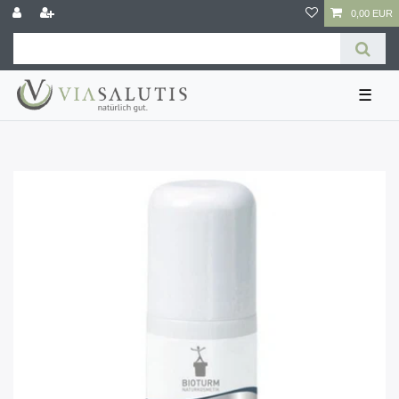
0,00 EUR
☰