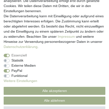
analysieren. Die Datenverarbeitung erfolgt erst durch gesetzte
Kontakt
Cookies. Wir teilen diese Daten mit Dritten, die wir in den
Anmelden
Einstellungen benennen.
Registrieren
Die Datenverarbeitung kann mit Einwilligung oder aufgrund eines
Newsletter
berechtigten Interesses erfolgen. Die Zustimmung kann erteilt
Versand & Lieferung
oder abgelehnt werden. Es besteht das Recht, nicht einzuwilligen
Zahlungsarten
und die Einwilligung zu einem späteren Zeitpunkt zu ändern oder
viasalutis
zu widerrufen. Beachten Sie unser
Impressum
und weitere
Mehr zu viasalutis
Hinweise zur Verwendung personenbezogener Daten in unserer
Beratungscenter Haut
Daten­schutz­erklärung
.
Beratungscenter Haar
Essenziell
News
Statistik
Beliebte Produkte (Top 20)
Externe Medien
PayPal
Funktional
Weitere Einstellungen
Impressum
Daten­schutz­erklärung
AGB
Alle akzeptieren
Widerrufs­recht
Kontakt
Alle ablehnen