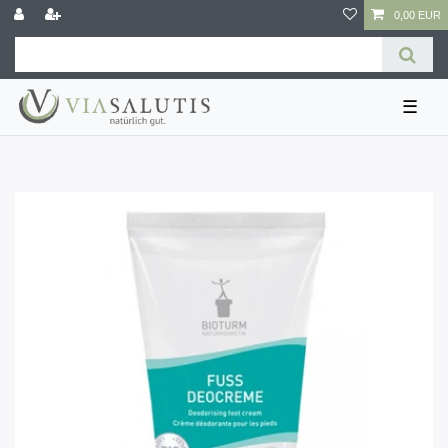
0,00 EUR
☰