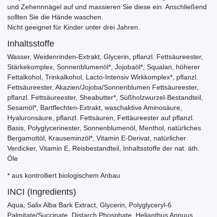
und Zehennnägel auf und massieren Sie diese ein. Anschließend
sollten Sie die Hände waschen.
Nicht geeignet für Kinder unter drei Jahren.
Inhaltsstoffe
Wasser, Weidenrinden-Extrakt, Glycerin, pflanzl. Fettsäureester,
Stärkekomplex, Sonnenblumenöl*, Jojobaöl*, Squalan, höherer
Fettalkohol, Trinkalkohol, Lacto-Intensiv Wirkkomplex*, pflanzl.
Fettsäureester, Akazien/Jojoba/Sonnenblumen Fettsäureester,
pflanzl. Fettsäureester, Sheabutter*, Süßholzwurzel-Bestandteil,
Sesamöl*, Bartflechten-Extrakt, waschaktive Aminosäure,
Hyaluronsäure, pflanzl. Fettsäuren, Fettäureester auf pflanzl.
Basis, Polyglycerinester, Sonnenblumenöl, Menthol, natürliches
Bergamottöl, Krauseminzöl*, Vitamin E-Derivat, natürlicher
Verdicker, Vitamin E, Reisbestandteil, Inhaltsstoffe der nat. äth.
Öle
* aus kontrolliert biologischem Anbau
INCI (Ingredients)
Aqua, Salix Alba Bark Extract, Glycerin, Polyglyceryl-6
Palmitate/Succinate, Distarch Phosphate, Helianthus Annuus