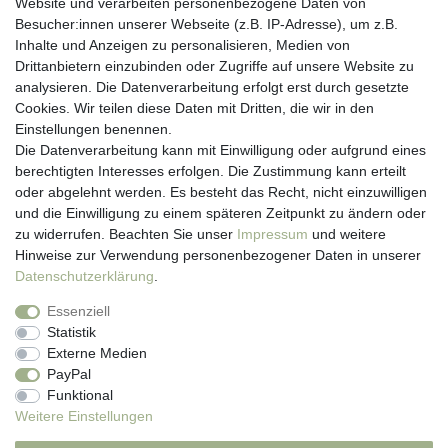
Website und verarbeiten personenbezogene Daten von
Besucher:innen unserer Webseite (z.B. IP-Adresse), um z.B.
Kundenservice
Inhalte und Anzeigen zu personalisieren, Medien von
Drittanbietern einzubinden oder Zugriffe auf unsere Website zu
Hotline: 07452 - 847 162 0
analysieren. Die Datenverarbeitung erfolgt erst durch gesetzte
Kontakt
Cookies. Wir teilen diese Daten mit Dritten, die wir in den
Anmelden
Einstellungen benennen.
Registrieren
Die Datenverarbeitung kann mit Einwilligung oder aufgrund eines
Newsletter
berechtigten Interesses erfolgen. Die Zustimmung kann erteilt
Versand & Lieferung
oder abgelehnt werden. Es besteht das Recht, nicht einzuwilligen
Zahlungsarten
und die Einwilligung zu einem späteren Zeitpunkt zu ändern oder
viasalutis
zu widerrufen. Beachten Sie unser
Impressum
und weitere
Mehr zu viasalutis
Hinweise zur Verwendung personenbezogener Daten in unserer
Beratungscenter Haut
Daten­schutz­erklärung
.
Beratungscenter Haar
Essenziell
News
Statistik
Beliebte Produkte (Top 20)
Externe Medien
PayPal
Funktional
Weitere Einstellungen
Impressum
Daten­schutz­erklärung
AGB