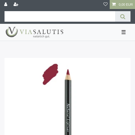
0,00 EUR
☰