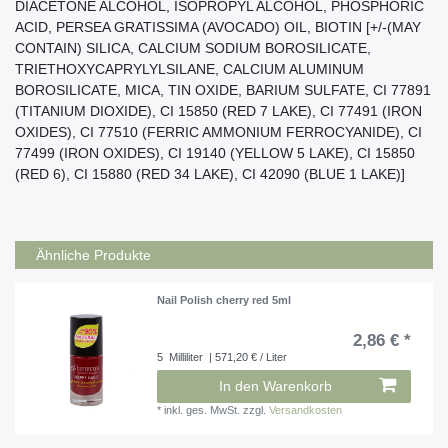
DIACETONE ALCOHOL, ISOPROPYL ALCOHOL, PHOSPHORIC
ACID, PERSEA GRATISSIMA (AVOCADO) OIL, BIOTIN [+/-(MAY
CONTAIN) SILICA, CALCIUM SODIUM BOROSILICATE,
TRIETHOXYCAPRYLYLSILANE, CALCIUM ALUMINUM
BOROSILICATE, MICA, TIN OXIDE, BARIUM SULFATE, CI 77891
(TITANIUM DIOXIDE), CI 15850 (RED 7 LAKE), CI 77491 (IRON
OXIDES), CI 77510 (FERRIC AMMONIUM FERROCYANIDE), CI
77499 (IRON OXIDES), CI 19140 (YELLOW 5 LAKE), CI 15850
(RED 6), CI 15880 (RED 34 LAKE), CI 42090 (BLUE 1 LAKE)]
Ähnliche Produkte
Nail Polish cherry red 5ml
2,86 € *
5
Milliliter
| 571,20 € / Liter
In den Warenkorb
*
inkl. ges. MwSt.
zzgl.
Versandkosten