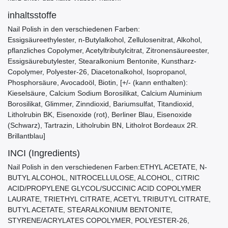
inhaltsstoffe
Nail Polish in den verschiedenen Farben:
Essigsäureethylester, n-Butylalkohol, Zellulosenitrat, Alkohol,
pflanzliches Copolymer, Acetyltributylcitrat, Zitronensäureester,
Essigsäurebutylester, Stearalkonium Bentonite, Kunstharz-
Copolymer, Polyester-26, Diacetonalkohol, Isopropanol,
Phosphorsäure, Avocadoöl, Biotin, [+/- (kann enthalten):
Kieselsäure, Calcium Sodium Borosilikat, Calcium Aluminium
Borosilikat, Glimmer, Zinndioxid, Bariumsulfat, Titandioxid,
Litholrubin BK, Eisenoxide (rot), Berliner Blau, Eisenoxide
(Schwarz), Tartrazin, Litholrubin BN, Litholrot Bordeaux 2R.
Brillantblau]
INCI (Ingredients)
Nail Polish in den verschiedenen Farben:ETHYL ACETATE, N-
BUTYL ALCOHOL, NITROCELLULOSE, ALCOHOL, CITRIC
ACID/PROPYLENE GLYCOL/SUCCINIC ACID COPOLYMER
LAURATE, TRIETHYL CITRATE, ACETYL TRIBUTYL CITRATE,
BUTYL ACETATE, STEARALKONIUM BENTONITE,
STYRENE/ACRYLATES COPOLYMER, POLYESTER-26,