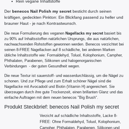
Rein vegane Inhaltstoffe
Der
benecos Nail Polish my secret
besticht durch seinen
kräftigen, gedeckten Pinkton: Ein Blickfang passend zu heller und
brauner Haut - je nach Kontrastwunsch.
Die neue Formulierung des veganen
Nagellacks my secret
basiert bis
zu 90% auf Inhaltsstoffen natürlichen Ursprungs, die aus natürlichen,
nachwachsenden Rohstoffen gewonnen werden. Benecos verzichtet bei
seinen
8-FREE
Nagellacken auf 8 schädliche, bei anderen Marken
übliche Inhaltsstoffe wie:
Formaldehyd, Toluol, Kolophonium, Campher,
Phthalaten, Parabenen, Silikonen und halogenorganischen
Verbindungen
- der guten Gesundheit wegen.
Die neue Textur ist sauerstoff- und wasserdurchlässig, um die Nägel zu
schonen. Und zur Pflege und zum Erhalt schöner Nägel sind die
Nagellacke mit Avocadoöl und Biotin (Vitamin H) angereichert. Sie
überzeugen durch ihre gute Trockenzeit, einen brillanten Glanz und das
einfache Auftragen mit dem neuen benecos "Big Brush".
Produkt Steckbrief: benecos Nail Polish my secret
Verzicht auf schädliche Inhaltsstoffe, Lacke 8-
FREE: Ohne Formaldehyd, Toluol, Kolophonium,
Campher, Phthalaten, Parabenen, Silikonen und