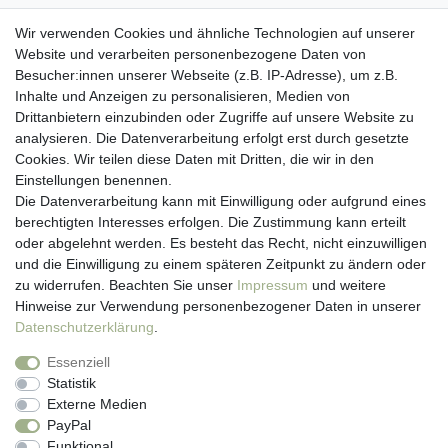
Wir verwenden Cookies und ähnliche Technologien auf unserer
Website und verarbeiten personenbezogene Daten von
Besucher:innen unserer Webseite (z.B. IP-Adresse), um z.B.
Kundenservice
Inhalte und Anzeigen zu personalisieren, Medien von
Drittanbietern einzubinden oder Zugriffe auf unsere Website zu
Hotline: 07452 - 847 162 0
analysieren. Die Datenverarbeitung erfolgt erst durch gesetzte
Kontakt
Cookies. Wir teilen diese Daten mit Dritten, die wir in den
Anmelden
Einstellungen benennen.
Registrieren
Die Datenverarbeitung kann mit Einwilligung oder aufgrund eines
Newsletter
berechtigten Interesses erfolgen. Die Zustimmung kann erteilt
Versand & Lieferung
oder abgelehnt werden. Es besteht das Recht, nicht einzuwilligen
Zahlungsarten
und die Einwilligung zu einem späteren Zeitpunkt zu ändern oder
viasalutis
zu widerrufen. Beachten Sie unser
Impressum
und weitere
Mehr zu viasalutis
Hinweise zur Verwendung personenbezogener Daten in unserer
Beratungscenter Haut
Daten­schutz­erklärung
.
Beratungscenter Haar
Essenziell
News
Statistik
Beliebte Produkte (Top 20)
Externe Medien
PayPal
Funktional