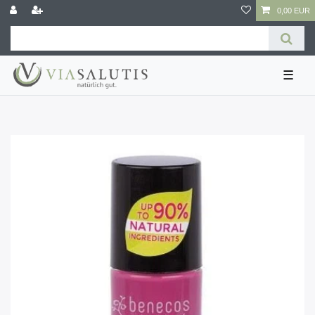
0,00 EUR
☰