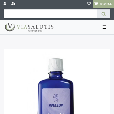
0,00 EUR
☰