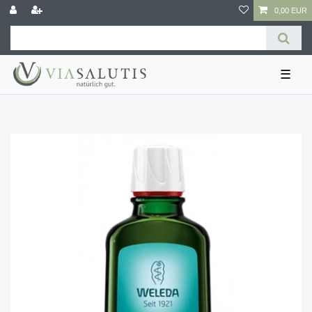
0,00 EUR
☰