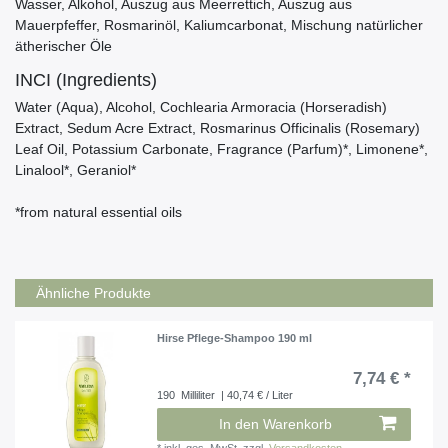
Wasser, Alkohol, Auszug aus Meerrettich, Auszug aus
Mauerpfeffer, Rosmarinöl, Kaliumcarbonat, Mischung natürlicher
ätherischer Öle
INCI (Ingredients)
Water (Aqua), Alcohol, Cochlearia Armoracia (Horseradish)
Extract, Sedum Acre Extract, Rosmarinus Officinalis (Rosemary)
Leaf Oil, Potassium Carbonate, Fragrance (Parfum)*, Limonene*,
Linalool*, Geraniol*
*from natural essential oils
Ähnliche Produkte
Hirse Pflege-Shampoo 190 ml
7,74 € *
190
Milliliter
| 40,74 € / Liter
In den Warenkorb