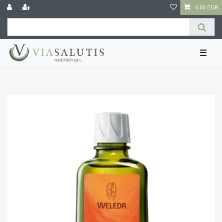
0,00 EUR
☰