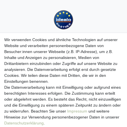
Wir verwenden Cookies und ähnliche Technologien auf unserer
Website und verarbeiten personenbezogene Daten von
Besucher:innen unserer Webseite (z.B. IP-Adresse), um z.B.
Kundenservice
Inhalte und Anzeigen zu personalisieren, Medien von
Drittanbietern einzubinden oder Zugriffe auf unsere Website zu
Hotline: 07452 - 847 162 0
analysieren. Die Datenverarbeitung erfolgt erst durch gesetzte
Kontakt
Cookies. Wir teilen diese Daten mit Dritten, die wir in den
Anmelden
Einstellungen benennen.
Registrieren
Die Datenverarbeitung kann mit Einwilligung oder aufgrund eines
Newsletter
berechtigten Interesses erfolgen. Die Zustimmung kann erteilt
Versand & Lieferung
oder abgelehnt werden. Es besteht das Recht, nicht einzuwilligen
Zahlungsarten
und die Einwilligung zu einem späteren Zeitpunkt zu ändern oder
viasalutis
zu widerrufen. Beachten Sie unser
Impressum
und weitere
Mehr zu viasalutis
Hinweise zur Verwendung personenbezogener Daten in unserer
Beratungscenter Haut
Daten­schutz­erklärung
.