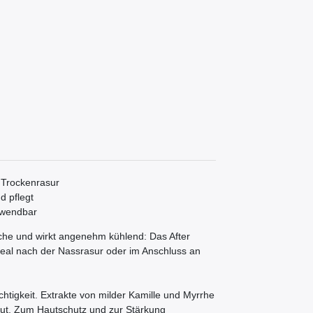
 Trockenrasur
d pflegt
nwendbar
sche und wirkt angenehm kühlend: Das After
deal nach der Nassrasur oder im Anschluss an
chtigkeit. Extrakte von milder Kamille und Myrrhe
aut. Zum Hautschutz und zur Stärkung