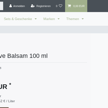
Anmelden
Registrieren
0
0,00 EUR
Sets & Geschenke
Marken
Themen
ave Balsam 100 ml
8
*
EUR
er
2 € / Liter