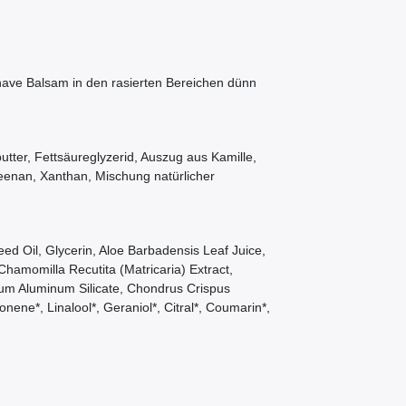
have Balsam in den rasierten Bereichen dünn
utter, Fettsäureglyzerid, Auszug aus Kamille,
enan, Xanthan, Mischung natürlicher
ed Oil, Glycerin, Aloe Barbadensis Leaf Juice,
Chamomilla Recutita (Matricaria) Extract,
m Aluminum Silicate, Chondrus Crispus
ne*, Linalool*, Geraniol*, Citral*, Coumarin*,