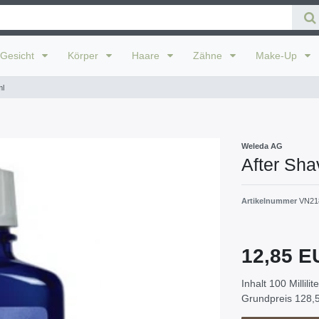
Gesicht
Körper
Haare
Zähne
Make-Up
ml
Weleda AG
After Sh
Artikelnummer
VN21
12,85 
Inhalt
100
Millilit
Grundpreis
128,5