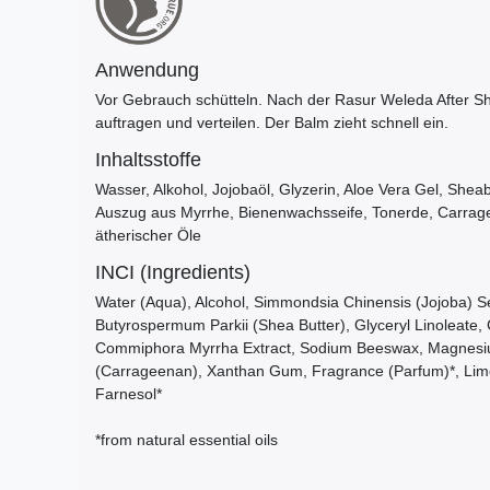
Anwendung
Vor Gebrauch schütteln. Nach der Rasur Weleda After S
auftragen und verteilen. Der Balm zieht schnell ein.
Inhaltsstoffe
Wasser, Alkohol, Jojobaöl, Glyzerin, Aloe Vera Gel, Sheab
Auszug aus Myrrhe, Bienenwachsseife, Tonerde, Carrage
ätherischer Öle
INCI (Ingredients)
Water (Aqua), Alcohol, Simmondsia Chinensis (Jojoba) Se
Butyrospermum Parkii (Shea Butter), Glyceryl Linoleate, 
Commiphora Myrrha Extract, Sodium Beeswax, Magnesiu
(Carrageenan), Xanthan Gum, Fragrance (Parfum)*, Limone
Farnesol*
*from natural essential oils