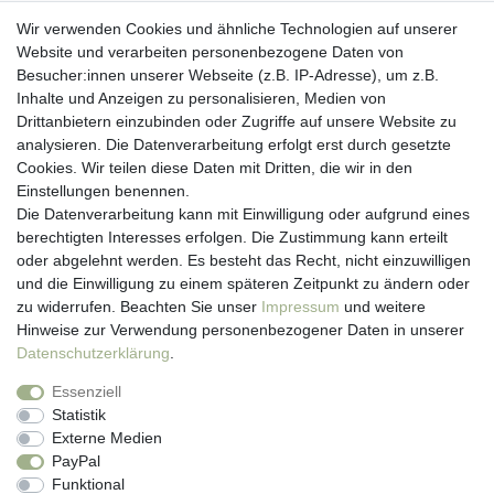
Wir verwenden Cookies und ähnliche Technologien auf unserer
Website und verarbeiten personenbezogene Daten von
Besucher:innen unserer Webseite (z.B. IP-Adresse), um z.B.
Kundenservice
Inhalte und Anzeigen zu personalisieren, Medien von
Drittanbietern einzubinden oder Zugriffe auf unsere Website zu
Hotline: 07452 - 847 162 0
analysieren. Die Datenverarbeitung erfolgt erst durch gesetzte
Kontakt
Cookies. Wir teilen diese Daten mit Dritten, die wir in den
Anmelden
Einstellungen benennen.
Registrieren
Die Datenverarbeitung kann mit Einwilligung oder aufgrund eines
Newsletter
berechtigten Interesses erfolgen. Die Zustimmung kann erteilt
Versand & Lieferung
oder abgelehnt werden. Es besteht das Recht, nicht einzuwilligen
Zahlungsarten
und die Einwilligung zu einem späteren Zeitpunkt zu ändern oder
viasalutis
zu widerrufen. Beachten Sie unser
Impressum
und weitere
Mehr zu viasalutis
Hinweise zur Verwendung personenbezogener Daten in unserer
Beratungscenter Haut
Daten­schutz­erklärung
.
Beratungscenter Haar
Essenziell
News
Statistik
Beliebte Produkte (Top 20)
Externe Medien
PayPal
Funktional