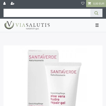
0,00 EUR
☰