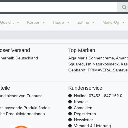
Gesicht
Körper
Haare
Zähne
Make-Up
loser Versand
Top Marken
nnerhalb Deutschland
Alga Maris Sonnencreme, Amanpr
Squared, i m Naturkosmetik, Kas
Gebhardt, PRIMAVERA, Santave
teile
Kundenservice
nd sicher von Zuhause
Hotline: 07452 - 847 162 0
n
Kontakt
as passende Produkt finden
Anmelden
che Produktinformationen
Registrieren
Newsletter
Versand & Lieferung