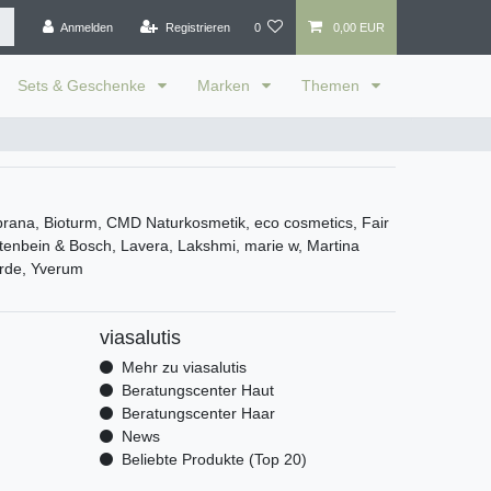
Anmelden
Registrieren
0
0,00 EUR
Sets & Geschenke
Marken
Themen
ana, Bioturm, CMD Naturkosmetik, eco cosmetics, Fair
tenbein & Bosch, Lavera, Lakshmi, marie w, Martina
rde, Yverum
viasalutis
Mehr zu viasalutis
Beratungscenter Haut
Beratungscenter Haar
News
Beliebte Produkte (Top 20)