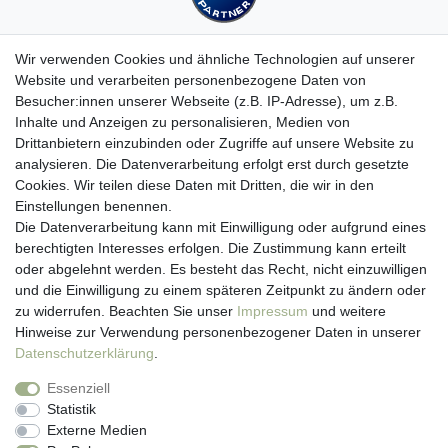
Wir verwenden Cookies und ähnliche Technologien auf unserer
Website und verarbeiten personenbezogene Daten von
Besucher:innen unserer Webseite (z.B. IP-Adresse), um z.B.
Kundenservice
Inhalte und Anzeigen zu personalisieren, Medien von
Drittanbietern einzubinden oder Zugriffe auf unsere Website zu
Hotline: 07452 - 847 162 0
analysieren. Die Datenverarbeitung erfolgt erst durch gesetzte
Kontakt
Cookies. Wir teilen diese Daten mit Dritten, die wir in den
Anmelden
Einstellungen benennen.
Registrieren
Die Datenverarbeitung kann mit Einwilligung oder aufgrund eines
Newsletter
berechtigten Interesses erfolgen. Die Zustimmung kann erteilt
Versand & Lieferung
oder abgelehnt werden. Es besteht das Recht, nicht einzuwilligen
Zahlungsarten
und die Einwilligung zu einem späteren Zeitpunkt zu ändern oder
viasalutis
zu widerrufen. Beachten Sie unser
Impressum
und weitere
Mehr zu viasalutis
Hinweise zur Verwendung personenbezogener Daten in unserer
Beratungscenter Haut
Daten­schutz­erklärung
.
Beratungscenter Haar
Essenziell
News
Statistik
Beliebte Produkte (Top 20)
Externe Medien