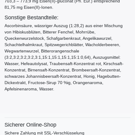
703,3 – 773,9 mg Eisen(II)-gluconat (Ph. Eur.) entsprechend
81,75 mg Eisen(II)-Ionen.
Sonstige Bestandteile:
Ascorbinsäure, wässriger Auszug (1:28,2) aus einer Mischung
von Hibiskusblüten, Bitterer Fenchel, Mohrrübe,
Queckenwurzelstock, Schafgarbenkraut, Angelikawurzel,
Schachtelhalmkraut, Spitzwegerichblätter, Wacholderbeeren,
Wegwartenwurzel, Bitterorangenschale
(3:2,3:2,3:2,3:2,3:1,15:1,15:1,15:1,15:1:0,64), Auszugsmittel:
Wasser, Hefeautolysat, Traubensaft-Konzentrat rot, Kirschsaft-
Konzentrat, Birnensaft-Konzentrat, Brombeersaft-Konzentrat,
schwarzes Johannisbeersaft-Konzentrat, Honig, Hagebutten-
Dickextrakt, Fructose-Sirup 70 %ig, Orangenaroma,
Apfelsinenaroma, Wasser.
Sicherer Online-Shop
Sichere Zahlung mit SSL-Verschlüsselung