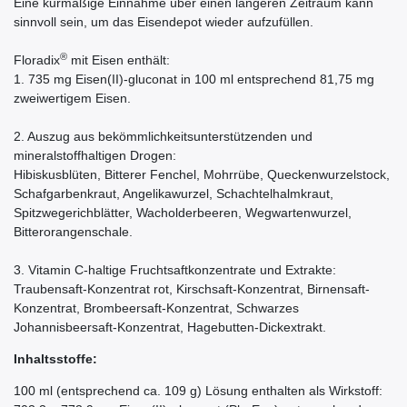
Eine kurmäßige Einnahme über einen längeren Zeitraum kann
sinnvoll sein, um das Eisendepot wieder aufzufüllen.
®
Floradix
mit Eisen enthält:
1. 735 mg Eisen(II)-gluconat in 100 ml entsprechend 81,75 mg
zweiwertigem Eisen.
2. Auszug aus bekömmlichkeitsunterstützenden und
mineralstoffhaltigen Drogen:
Hibiskusblüten, Bitterer Fenchel, Mohrrübe, Queckenwurzelstock,
Schafgarbenkraut, Angelikawurzel, Schachtelhalmkraut,
Spitzwegerichblätter, Wacholderbeeren, Wegwartenwurzel,
Bitterorangenschale.
3. Vitamin C-haltige Fruchtsaftkonzentrate und Extrakte:
Traubensaft-Konzentrat rot, Kirschsaft-Konzentrat, Birnensaft-
Konzentrat, Brombeersaft-Konzentrat, Schwarzes
Johannisbeersaft-Konzentrat, Hagebutten-Dickextrakt.
Inhaltsstoffe:
100 ml (entsprechend ca. 109 g) Lösung enthalten als Wirkstoff: