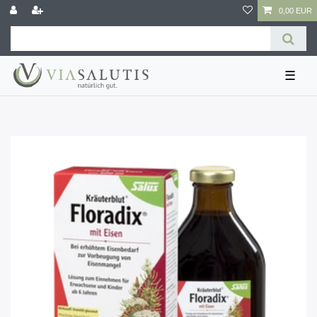
0,00 EUR
☰