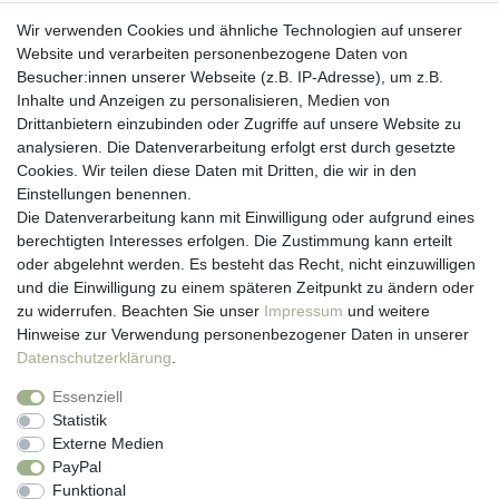
Wir verwenden Cookies und ähnliche Technologien auf unserer
Website und verarbeiten personenbezogene Daten von
Besucher:innen unserer Webseite (z.B. IP-Adresse), um z.B.
Kundenservice
Inhalte und Anzeigen zu personalisieren, Medien von
Drittanbietern einzubinden oder Zugriffe auf unsere Website zu
Hotline: 07452 - 847 162 0
analysieren. Die Datenverarbeitung erfolgt erst durch gesetzte
Kontakt
Cookies. Wir teilen diese Daten mit Dritten, die wir in den
Anmelden
Einstellungen benennen.
Registrieren
Die Datenverarbeitung kann mit Einwilligung oder aufgrund eines
Newsletter
berechtigten Interesses erfolgen. Die Zustimmung kann erteilt
Versand & Lieferung
oder abgelehnt werden. Es besteht das Recht, nicht einzuwilligen
Zahlungsarten
und die Einwilligung zu einem späteren Zeitpunkt zu ändern oder
viasalutis
zu widerrufen. Beachten Sie unser
Impressum
und weitere
Mehr zu viasalutis
Hinweise zur Verwendung personenbezogener Daten in unserer
Beratungscenter Haut
Daten­schutz­erklärung
.
Beratungscenter Haar
Essenziell
News
Statistik
Beliebte Produkte (Top 20)
Externe Medien
PayPal
Funktional