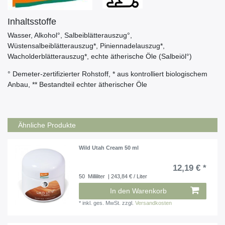
Inhaltsstoffe
Wasser, Alkohol°, Salbeiblätterauszug°,
Wüstensalbeiblätterauszug*, Piniennadelauszug*,
Wacholderblätterauszug*, echte ätherische Öle (Salbeiöl°)
° Demeter-zertifizierter Rohstoff, * aus kontrolliert biologischem
Anbau, ** Bestandteil echter ätherischer Öle
Ähnliche Produkte
Wild Utah Cream 50 ml
12,19 € *
50
Milliliter
| 243,84 € / Liter
In den Warenkorb
*
inkl. ges. MwSt.
zzgl.
Versandkosten