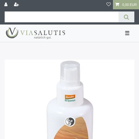
0,00 EUR
☰