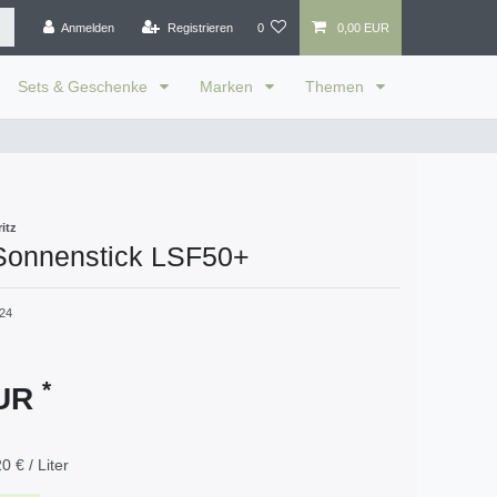
Anmelden
Registrieren
0
0,00 EUR
Sets & Geschenke
Marken
Themen
itz
Sonnenstick LSF50+
24
*
EUR
0 € / Liter