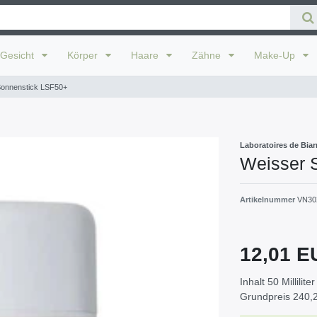
Gesicht
Körper
Haare
Zähne
Make-Up
Sonnenstick LSF50+
Laboratoires de Biarr
Weisser 
Artikelnummer
VN30
12,01 
Inhalt
50
Milliliter
Grundpreis
240,2