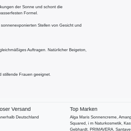
irkungen der Sonne und schont die
wasserfesten Formel.
 sonnenexponierten Stellen von Gesicht und
leichmäßiges Auftragen. Natürlicher Beigeton,
 stillende Frauen geeignet.
loser Versand
Top Marken
nnerhalb Deutschland
Alga Maris Sonnencreme, Amanpr
Squared, i m Naturkosmetik, Kas
Gebhardt, PRIMAVERA, Santave