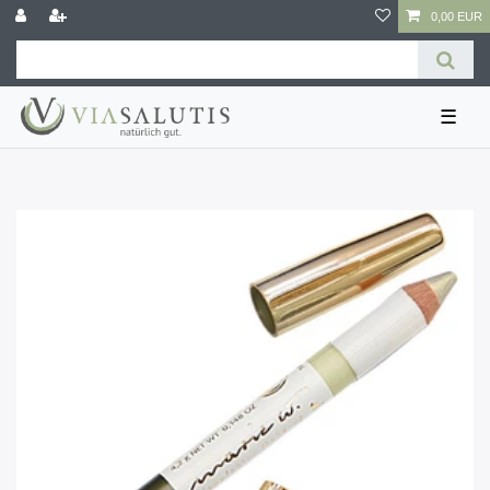
0,00 EUR
☰