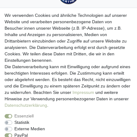
Wir verwenden Cookies und ähnliche Technologien auf unserer
Website und verarbeiten personenbezogene Daten von
Besucher:innen unserer Webseite (z.B. IP-Adresse), um z.B.
Kundenservice
Inhalte und Anzeigen zu personalisieren, Medien von
Drittanbietern einzubinden oder Zugriffe auf unsere Website zu
Hotline: 07452 - 847 162 0
analysieren. Die Datenverarbeitung erfolgt erst durch gesetzte
Kontakt
Cookies. Wir teilen diese Daten mit Dritten, die wir in den
Anmelden
Einstellungen benennen.
Registrieren
Die Datenverarbeitung kann mit Einwilligung oder aufgrund eines
Newsletter
berechtigten Interesses erfolgen. Die Zustimmung kann erteilt
Versand & Lieferung
oder abgelehnt werden. Es besteht das Recht, nicht einzuwilligen
Zahlungsarten
und die Einwilligung zu einem späteren Zeitpunkt zu ändern oder
viasalutis
zu widerrufen. Beachten Sie unser
Impressum
und weitere
Mehr zu viasalutis
Hinweise zur Verwendung personenbezogener Daten in unserer
Beratungscenter Haut
Daten­schutz­erklärung
.
Beratungscenter Haar
Essenziell
News
Statistik
Beliebte Produkte (Top 20)
Externe Medien
PayPal