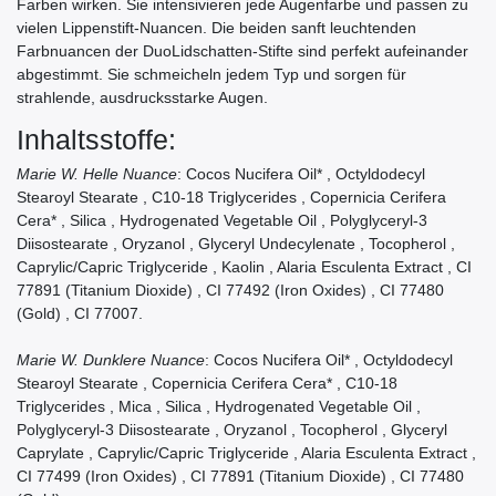
Farben wirken. Sie intensivieren jede Augenfarbe und passen zu
vielen Lippenstift-Nuancen. Die beiden sanft leuchtenden
Farbnuancen der DuoLidschatten-Stifte sind perfekt aufeinander
abgestimmt. Sie schmeicheln jedem Typ und sorgen für
strahlende, ausdrucksstarke Augen.
Inhaltsstoffe:
Marie W. Helle Nuance
: Cocos Nucifera Oil* , Octyldodecyl
Stearoyl Stearate , C10-18 Triglycerides , Copernicia Cerifera
Cera* , Silica , Hydrogenated Vegetable Oil , Polyglyceryl-3
Diisostearate , Oryzanol , Glyceryl Undecylenate , Tocopherol ,
Caprylic/Capric Triglyceride , Kaolin , Alaria Esculenta Extract , CI
77891 (Titanium Dioxide) , CI 77492 (Iron Oxides) , CI 77480
(Gold) , CI 77007.
Marie W. Dunklere Nuance
: Cocos Nucifera Oil* , Octyldodecyl
Stearoyl Stearate , Copernicia Cerifera Cera* , C10-18
Triglycerides , Mica , Silica , Hydrogenated Vegetable Oil ,
Polyglyceryl-3 Diisostearate , Oryzanol , Tocopherol , Glyceryl
Caprylate , Caprylic/Capric Triglyceride , Alaria Esculenta Extract ,
CI 77499 (Iron Oxides) , CI 77891 (Titanium Dioxide) , CI 77480