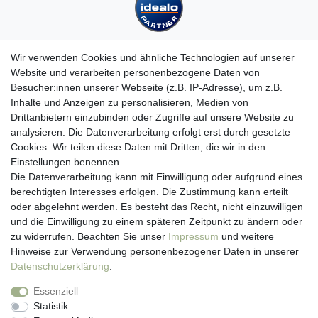
Wir verwenden Cookies und ähnliche Technologien auf unserer
Website und verarbeiten personenbezogene Daten von
Besucher:innen unserer Webseite (z.B. IP-Adresse), um z.B.
Kundenservice
Inhalte und Anzeigen zu personalisieren, Medien von
Drittanbietern einzubinden oder Zugriffe auf unsere Website zu
Hotline: 07452 - 847 162 0
analysieren. Die Datenverarbeitung erfolgt erst durch gesetzte
Kontakt
Cookies. Wir teilen diese Daten mit Dritten, die wir in den
Anmelden
Einstellungen benennen.
Registrieren
Die Datenverarbeitung kann mit Einwilligung oder aufgrund eines
Newsletter
berechtigten Interesses erfolgen. Die Zustimmung kann erteilt
Versand & Lieferung
oder abgelehnt werden. Es besteht das Recht, nicht einzuwilligen
Zahlungsarten
und die Einwilligung zu einem späteren Zeitpunkt zu ändern oder
viasalutis
zu widerrufen. Beachten Sie unser
Impressum
und weitere
Mehr zu viasalutis
Hinweise zur Verwendung personenbezogener Daten in unserer
Beratungscenter Haut
Daten­schutz­erklärung
.
Beratungscenter Haar
Essenziell
News
Statistik
Beliebte Produkte (Top 20)