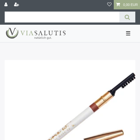
0,00 EUR
☰