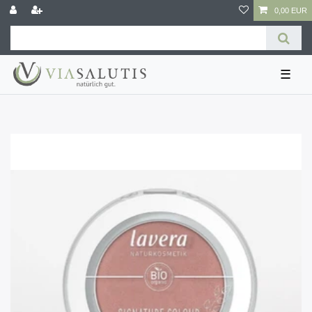
0,00 EUR
☰