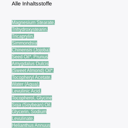
Alle Inhaltsstoffe
Magnesium Stearate,
Trihydroxystearin,
Tricaprylin,
Simmondsia
Chinensis (Jojoba)
Seed Oil*, Prunus
Amygdalus Dulcis
(Sweet Almond) Oil*,
Tocopheryl Acetate,
Water (Aqua),
Levulinic Acid,
Tocopherol, Glycine
Soja (Soybean) Oil,
Glycerin, Sodium
Levulinate,
Helianthus Annuus