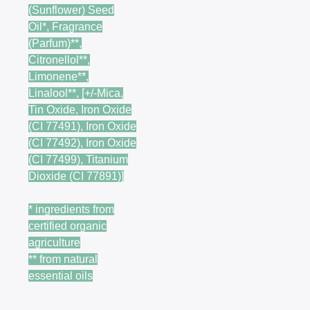
(Sunflower) Seed
Oil*, Fragrance
(Parfum)**,
Citronellol**,
Limonene**,
Linalool**, [+/-Mica,
Tin Oxide, Iron Oxide
(CI 77491), Iron Oxide
(CI 77492), Iron Oxide
(CI 77499), Titanium
Dioxide (CI 77891)]
* ingredients from
certified organic
agriculture
** from natural
essential oils