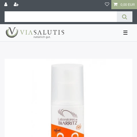
0,00 EUR
☰