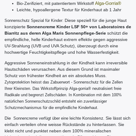
Bio-Zerifiziert, mit patentiertem Wirkstoff
Alga
-Gorria
®
Leichte, hypoallergene Textur für Kinderhaut ab 1 Jahr
Diese speziell für die junge Haut
Sonnenschutz Spezial für Kinder:
konzipierte
Sonnencreme Kinder LSF 50+ von Laboratoires de
Biarritz aus deren Alga Maris Sonnenpflege-Serie
schützt die
empfindliche, helle Kinderhaut extrem effektiv gegen aggressive
UV-Strahlung (UVB und UVA Schutz), überzeugt durch eine
hochwertige Feuchtigkeitspflege und hohe Wasserfestigkeit.
Aggressive Sonneneinstrahlung in der Kindheit kann irreversible
Hautschäden verursachen. Aus diesem Grund ist maximaler
Schutz von frühester Kindheit an ein absolutes Muss.
Zytoprotektion heisst das Zabuerwort - Sonnenschutz für die Zellen
Ihrer Kleinsten. Das Wirkstoffprinzip
Alga-gorria® neutralisiert freie
Radikale und begrenzt Zellschäden. In Kombination mit dem 100%
natürlichen Sonnenschutzschild entsteht ein zuverlässiger
Schutzmechanismus für die empfindliche Kinderhaut.
Die
Konsistenz. Sie lässt sich
Sonnencreme verfügt über eine leichte
einfach verteilen ohne weisse Rückstände zu hinterlassen. Sie
klebt nicht und punktet neben dem 100% mineralischen