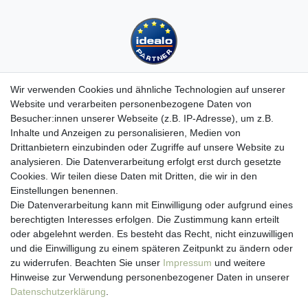
Wir verwenden Cookies und ähnliche Technologien auf unserer
Website und verarbeiten personenbezogene Daten von
Besucher:innen unserer Webseite (z.B. IP-Adresse), um z.B.
Kundenservice
Inhalte und Anzeigen zu personalisieren, Medien von
Drittanbietern einzubinden oder Zugriffe auf unsere Website zu
Hotline: 07452 - 847 162 0
analysieren. Die Datenverarbeitung erfolgt erst durch gesetzte
Kontakt
Cookies. Wir teilen diese Daten mit Dritten, die wir in den
Anmelden
Einstellungen benennen.
Registrieren
Die Datenverarbeitung kann mit Einwilligung oder aufgrund eines
Newsletter
berechtigten Interesses erfolgen. Die Zustimmung kann erteilt
Versand & Lieferung
oder abgelehnt werden. Es besteht das Recht, nicht einzuwilligen
Zahlungsarten
und die Einwilligung zu einem späteren Zeitpunkt zu ändern oder
viasalutis
zu widerrufen. Beachten Sie unser
Impressum
und weitere
Mehr zu viasalutis
Hinweise zur Verwendung personenbezogener Daten in unserer
Beratungscenter Haut
Daten­schutz­erklärung
.
Beratungscenter Haar