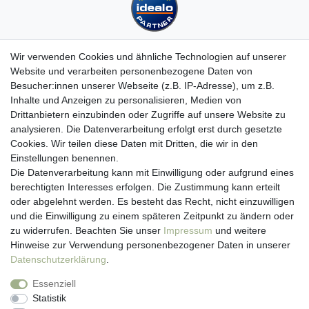
Wir verwenden Cookies und ähnliche Technologien auf unserer
Website und verarbeiten personenbezogene Daten von
Besucher:innen unserer Webseite (z.B. IP-Adresse), um z.B.
Kundenservice
Inhalte und Anzeigen zu personalisieren, Medien von
Drittanbietern einzubinden oder Zugriffe auf unsere Website zu
Hotline: 07452 - 847 162 0
analysieren. Die Datenverarbeitung erfolgt erst durch gesetzte
Kontakt
Cookies. Wir teilen diese Daten mit Dritten, die wir in den
Anmelden
Einstellungen benennen.
Registrieren
Die Datenverarbeitung kann mit Einwilligung oder aufgrund eines
Newsletter
berechtigten Interesses erfolgen. Die Zustimmung kann erteilt
Versand & Lieferung
oder abgelehnt werden. Es besteht das Recht, nicht einzuwilligen
Zahlungsarten
und die Einwilligung zu einem späteren Zeitpunkt zu ändern oder
viasalutis
zu widerrufen. Beachten Sie unser
Impressum
und weitere
Mehr zu viasalutis
Hinweise zur Verwendung personenbezogener Daten in unserer
Beratungscenter Haut
Daten­schutz­erklärung
.
Beratungscenter Haar
Essenziell
News
Statistik
Beliebte Produkte (Top 20)