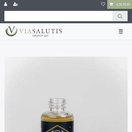
0,00 EUR
☰