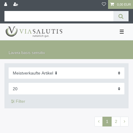
0,00 EUR
☰
Lavera basis sensitiv
Filter
1
2