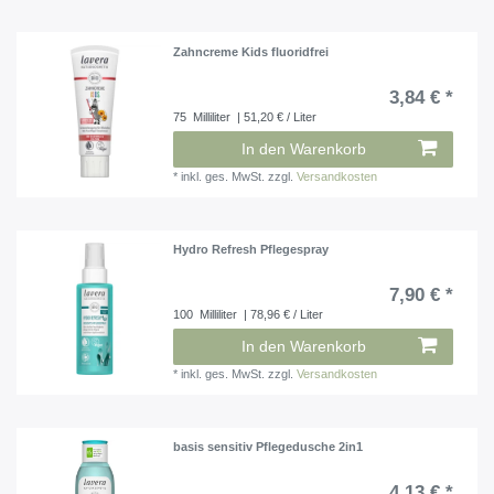
Zahncreme Kids fluoridfrei
3,84 € *
75
Milliliter
| 51,20 € / Liter
In den Warenkorb
*
inkl. ges. MwSt.
zzgl.
Versandkosten
Hydro Refresh Pflegespray
7,90 € *
100
Milliliter
| 78,96 € / Liter
In den Warenkorb
*
inkl. ges. MwSt.
zzgl.
Versandkosten
basis sensitiv Pflegedusche 2in1
4,13 € *