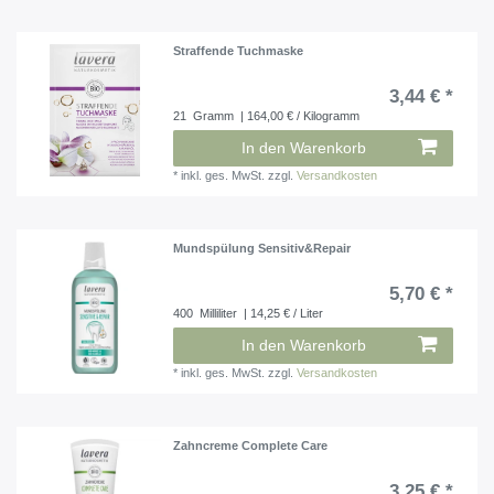
Straffende Tuchmaske
3,44 € *
21
Gramm
| 164,00 € / Kilogramm
In den Warenkorb
*
inkl. ges. MwSt.
zzgl.
Versandkosten
Mundspülung Sensitiv&Repair
5,70 € *
400
Milliliter
| 14,25 € / Liter
In den Warenkorb
*
inkl. ges. MwSt.
zzgl.
Versandkosten
Zahncreme Complete Care
3,25 € *