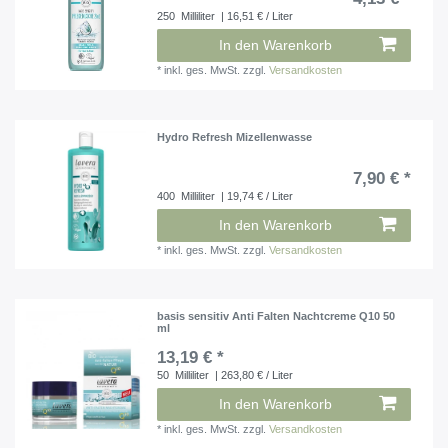
250
Milliliter
| 16,51 € / Liter
In den Warenkorb
*
inkl. ges. MwSt.
zzgl.
Versandkosten
Hydro Refresh Mizellenwasse
7,90 € *
400
Milliliter
| 19,74 € / Liter
In den Warenkorb
*
inkl. ges. MwSt.
zzgl.
Versandkosten
basis sensitiv Anti Falten Nachtcreme Q10 50
ml
13,19 € *
50
Milliliter
| 263,80 € / Liter
In den Warenkorb
*
inkl. ges. MwSt.
zzgl.
Versandkosten