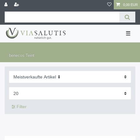
0,00 EUR
☰
benecos Teint
Filter