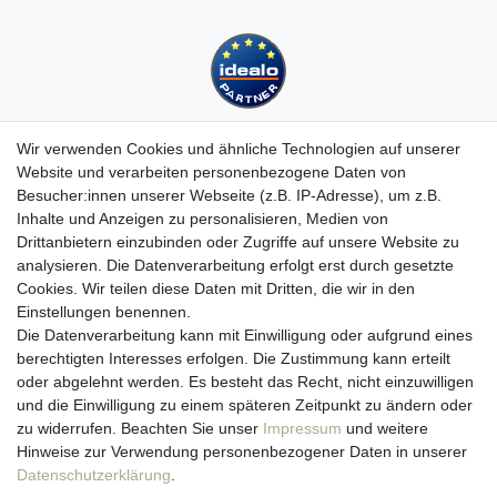
Wir verwenden Cookies und ähnliche Technologien auf unserer
Website und verarbeiten personenbezogene Daten von
Besucher:innen unserer Webseite (z.B. IP-Adresse), um z.B.
Kundenservice
Inhalte und Anzeigen zu personalisieren, Medien von
Drittanbietern einzubinden oder Zugriffe auf unsere Website zu
Hotline: 07452 - 847 162 0
analysieren. Die Datenverarbeitung erfolgt erst durch gesetzte
Kontakt
Cookies. Wir teilen diese Daten mit Dritten, die wir in den
Anmelden
Einstellungen benennen.
Registrieren
Die Datenverarbeitung kann mit Einwilligung oder aufgrund eines
Newsletter
berechtigten Interesses erfolgen. Die Zustimmung kann erteilt
Versand & Lieferung
oder abgelehnt werden. Es besteht das Recht, nicht einzuwilligen
Zahlungsarten
und die Einwilligung zu einem späteren Zeitpunkt zu ändern oder
viasalutis
zu widerrufen. Beachten Sie unser
Impressum
und weitere
Mehr zu viasalutis
Hinweise zur Verwendung personenbezogener Daten in unserer
Beratungscenter Haut
Daten­schutz­erklärung
.
Beratungscenter Haar